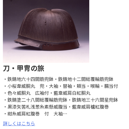
刀・甲冑の旅
鉄錆󠄀地六十四間筋兜鉢
鉄錆󠄀地十二間総覆輪筋兜鉢
小桜韋威胴丸 兜・大袖・替袖・頬当・喉輪・臑当付
色々威胴丸 広袖付
藍韋威肩白紅胴丸
鉄錆󠄀塗二十八間総覆輪筋兜鉢
鉄錆󠄀地三十六間星兜鉢
黒漆矢筈札浅葱糸素懸威腹当
藍韋威肩櫨紅腹巻
紺糸威肩紅腹巻 付 大袖
…
詳しくはこちら