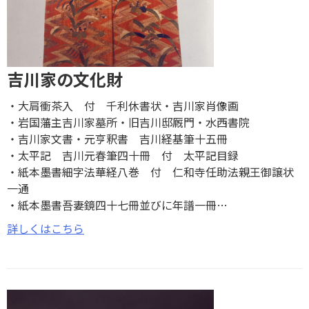
吉川家の文化財
大肩衝茶入 付 千利休書状
吉川家肖像画
岩国藩主吉川家墓所
旧吉川邸厩門
水西書院
吉川家文書
元亨釈書 吉川経基筆十五冊
太平記 吉川元春筆四十冊 付 太平記目録
紙本墨書細字法華経八巻 付 仁和寺任助法親王御譲状
一通
紙本墨書吾妻鏡四十七冊並びに年譜一冊
…
詳しくはこちら