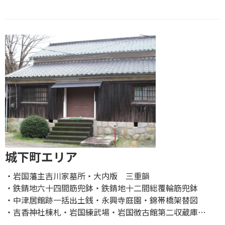
城下町エリア
岩国藩主吉川家墓所
大内版 三重韻
鉄錆󠄀地六十四間筋兜鉢
鉄錆󠄀地十二間総覆輪筋兜鉢
中津居館跡一括出土銭
永興寺庭園
錦帯橋架替図
吉香神社棟札
岩国練武場
岩国徴古館第二収蔵庫
…