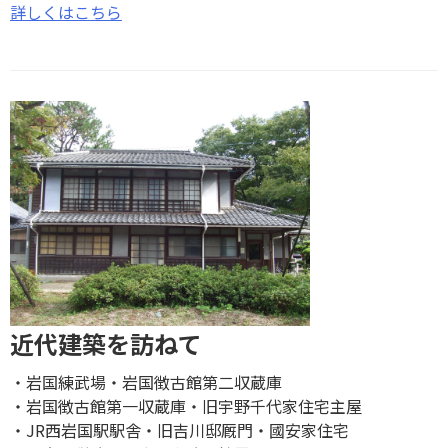
詳しくはこちら
近代建築を訪ねて
岩国練武場
岩国徴古館第二収蔵庫
岩国徴古館第一収蔵庫
旧宇野千代家住宅主屋
JR西岩国駅駅舎
旧吉川邸厩門
國安家住宅