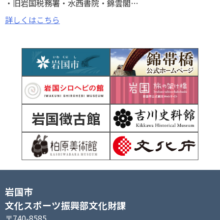
旧岩国税務署
水西書院
錦雲閣
…
詳しくはこちら
岩国徴古館
岩国市
文化スポーツ振興部文化財課
〒740-8585