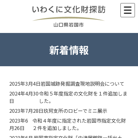
Skip
to
content
新着情報
2025年3月4日
岩国城跡発掘調査現地説明会について
2024年4月30
令和５年度指定の文化財を１件追加しま
日
した。
2023年7月28日
玖珂支所のロビーでミニ展示
2023年6
令和４年度に指定された岩国市指定文化財
月26日
２件を追加しました。
2023年6月
岩国市指定文化財「中津居館跡一括出土