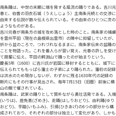
南条踊は、中世の末期に端を発する風流の踊りである。吉川元
春と、伯耆の羽衣石城（うえしじょう）主南条元続との交渉に
由来する伝説が数々伝えられている。その由来のひとつに次の
ようなものがある。
吉川元春が南条方の城を攻め落とした時のこと。南条家の捕虜
を雲州平田（現在の島根県出雲市）の陣中に抑留していたが、
折から盆のころで、つれづれなるままに、南条家伝来の盆踊の
ことを物語った。これを番人らが習い覚え、元春の許しを受け
て朋輩に伝え、平田の鰐淵山で踊ったのが始まりという。
慶長5年（1600）に吉川氏が岩国に移封するとともに、城下に
伝えられてももっぱら藩士の子弟により踊られた。藩初の記録
は洪水のため現存しないが、わずかに残る1630年代の記録の
断片にもその行事が見出され、毎年7月15日（旧暦）前後に横
山の館で催されている。
南条踊は、武家の踊りとして質朴ながら勇壮活発である。入端
(いりは)、座免喜(ざめき)、走踊(はしりおどり)、由利踊(ゆり
おどり)、芋踏(いもふみ)、引揚(ひきあげ)の6つの部分から構
成されており、それぞれの部分は独立して変化があり、しかも