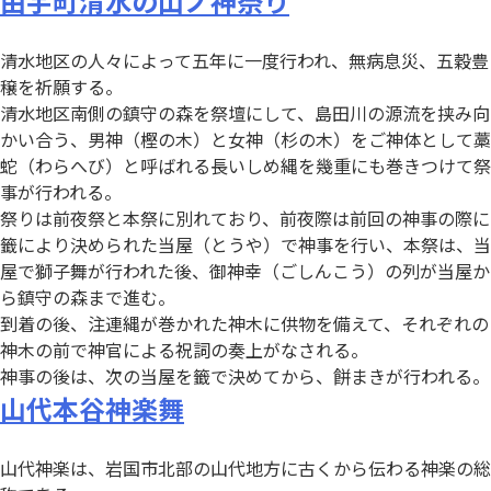
由宇町清水の山ノ神祭り
清水地区の人々によって五年に一度行われ、無病息災、五穀豊
穣を祈願する。
清水地区南側の鎮守の森を祭壇にして、島田川の源流を挟み向
かい合う、男神（樫の木）と女神（杉の木）をご神体として藁
蛇（わらへび）と呼ばれる長いしめ縄を幾重にも巻きつけて祭
事が行われる。
祭りは前夜祭と本祭に別れており、前夜際は前回の神事の際に
籤により決められた当屋（とうや）で神事を行い、本祭は、当
屋で獅子舞が行われた後、御神幸（ごしんこう）の列が当屋か
ら鎮守の森まで進む。
到着の後、注連縄が巻かれた神木に供物を備えて、それぞれの
神木の前で神官による祝詞の奏上がなされる。
神事の後は、次の当屋を籤で決めてから、餅まきが行われる。
山代本谷神楽舞
山代神楽は、岩国市北部の山代地方に古くから伝わる神楽の総