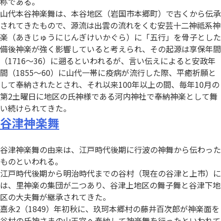
称である。
山代本谷神楽舞は、本谷地区（岩国市本郷町）で古くから伝承
されてきたもので、源流は出雲の流れをくむ安芸十二神祗系神
楽（あきじゅうにじんぎけいかぐら）に「五行」を骨子とした
備後神楽が強く影響していると考えられ、その起源は享保年間
（1716～36）に遡るといわれるが、言い伝えによると安政年
間（1855～60）に山代一帯に疫病が流行した際、平癒祈願と
して奉納されたとされ、それ以来100年以上の間、毎年10月の
第2土曜日に地区の氏神様である河内神社で奉納神楽として舞
い続けられてきた。
谷津神楽舞
谷津神楽舞の由来は、江戸時代後期に行波の神舞から伝わった
ものといわれる。
江戸時代後期から明治時代までの谷村（現在の谷津と上市）に
は、里神楽の集団が二つあり、谷津上地区の舞子舞と谷津下地
区の大夫舞が継承されてきた。
嘉永2（1849）年初秋に、玖珂本郷村の藤井百次郎が神楽面を
谷村の氏神さまの山王宮へ奉納して神楽舞を行ったといわれて