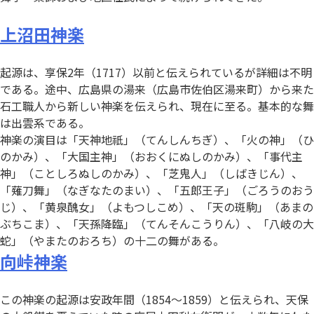
上沼田神楽
起源は、享保2年（1717）以前と伝えられているが詳細は不明
である。途中、広島県の湯来（広島市佐伯区湯来町）から来た
石工職人から新しい神楽を伝えられ、現在に至る。基本的な舞
は出雲系である。
神楽の演目は「天神地祇」（てんしんちぎ）、「火の神」（ひ
のかみ）、「大国主神」（おおくにぬしのかみ）、「事代主
神」（ことしろぬしのかみ）、「芝鬼人」（しばきじん）、
「薙刀舞」（なぎなたのまい）、「五郎王子」（ごろうのおう
じ）、「黄泉醜女」（よもつしこめ）、「天の斑駒」（あまの
ぶちこま）、「天孫降臨」（てんそんこうりん）、「八岐の大
蛇」（やまたのおろち）の十二の舞がある。
向峠神楽
この神楽の起源は安政年間（1854～1859）と伝えられ、天保