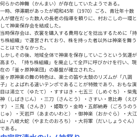
何らかの神舞（かんまい）が存在していたようである。
一時、停滞期があったが昭和45年（1970）ごろ、青壮年十数
人が健在だった数人の長老の指導を頼りに、村おこしの一環と
して神楽保存会を結成した。
当時保存会は、衣裳を購入する費用などを捻出するために「持
ち株組織」で運営されており、株を持った者以外は神楽を舞う
ことはできなかった。
しかしその後、地域全体で神楽を保存していこうという気運が
高まり、「持ち株組織」を廃止して全戸に呼びかけを行い、現
在の「釜ヶ原神楽団」の基盤が確立された。
釜ヶ原神楽の舞の特色は、楽士の笛や太鼓のリズムが「八調
子」とよばれる速いテンポであることが特徴であり、おもな演
目は湯立て（ゆたて）・すすはき・七五三（しめぐち）・柴鬼
神（しばきじん）・三刀（さんとう）・さすい・恵比寿（えび
す）・三鬼（さんき）・姫取り・金時・五郎納寿（ごろうのう
じゅ）・天岩戸（あまのいわと）・御神楽（おかぐら）・大江
山・八岐大蛇（やまたのおろち）・大将軍（だいしょうぐん）
である。