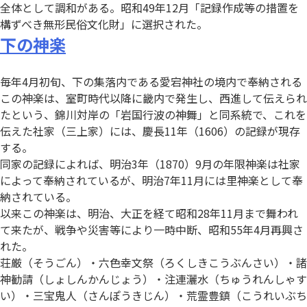
全体として調和がある。昭和49年12月「記録作成等の措置を
構ずべき無形民俗文化財」に選択された。
下の神楽
毎年4月初旬、下の集落内である愛宕神社の境内で奉納される
この神楽は、室町時代以降に畿内で発生し、西進して伝えられ
たという、錦川対岸の「岩国行波の神舞」と同系統で、これを
伝えた社家（三上家）には、慶長11年（1606）の記録が現存
する。
同家の記録によれば、明治3年（1870）9月の年限神楽は社家
によって奉納されているが、明治7年11月には里神楽として奉
納されている。
以来この神楽は、明治、大正を経て昭和28年11月まで舞われ
て来たが、戦争や災害等により一時中断、昭和55年4月再興さ
れた。
荘厳（そうごん）・六色幸文祭（ろくしきこうぶんさい）・諸
神勧請（しょしんかんじょう）・注連灑水（ちゅうれんしゃす
い）・三宝鬼人（さんぽうきじん）・荒霊豊鎮（こうれいぶち