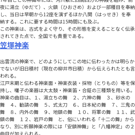
夜に湯立（ゆだて）、火鎮（ひおさめ）および一部種目を奉納
し、当日は早朝から12座を演ずるほか八関（はっせき）を奉
納する。これに要する時間は15時間にも及ぶ。
この神楽は、古式をよく守り、その形態を変えることなく伝承
されてきた点で、全国でも貴重である。
笠塚神楽
出雲流の神楽で、どのようにしてこの地に伝わったかは明らか
でないが旧日積村（現在の柳井市日積）から伝えられたとも言
われる。
江戸末期と伝わる神楽面・神楽衣装・採物（とりもの）等を保
持し、囃子の楽器は大太鼓・神楽笛・合鉦の三種類を用いる。
神楽の曲目は、１、湯立ちの舞 ２、六神の舞 ３、砂水の
舞 ４、勧請の舞 ５、式太刀 ６、日本紀の舞 ７、三鬼の
舞 ８、内外の舞 ９、地鎮の舞 １０、将軍の舞 １１、武
鎮の舞 １２、岩戸の舞 と、俗にいわれる「十二の舞」から
なり、別に祈願神楽の際には「安鎮神舞」と「八幡神定」の２
曲目が加えられる。