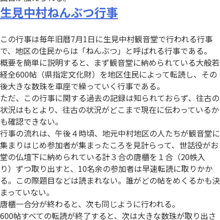
生見中村ねんぶつ行事
この行事は毎年旧暦7月1日に生見中村観音堂で行われる行事
で、地区の住民からは「ねんぶつ」と呼ばれる行事である。
概要を簡単に説明すると、まず観音堂に納められている大般若
経全600帖（県指定文化財）を地区住民によって転読し、その
後大きな数珠を車座で繰っていく行事である。
ただ、この行事に関する過去の記録は知られておらず、往古の
状況はもとより、往古の状況がどこまで現在に伝わっているか
も確認できない。
行事の流れは、午後４時頃、地元中村地区の人たちが観音堂に
集まりはじめ参加者が集まったころを見計らって、世話役がお
堂の仏壇下に納められている計３合の唐櫃を１合（20帙入
り）ずつ取り出すと、10名余の参加者は早速転読に取りかか
る。この際題目などは読まれない。誰がどの帖をめくるかも決
まっていない。
唐櫃一合分が終わると、次も同じように行われる。
600帖すべての転読が終了すると、次は大きな数珠が取り出さ