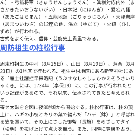
ん）・弓箭将軍（きゅうせんしょうぐん）・眞榊対応内外（ま
さかきたいおうないがい）・日本記（にほんぎ）・愛宕八幡
（あたごはちまん）・五龍地鎮（ごりゅうじちん）・天津岩座
（あまついわざ）の12座の他、湯立（ゆだて）・火鎮（ひし
ずめ）が行われる。
古式をよく伝え、信仰・芸能史上貴重である。
周防祖生の柱松行事
周東町祖生の中村（8月15日）、山田（8月19日）、落合（8月
23日）の3地区で行われる。祖生中村地区にある新宮神社にあ
る「産土社諸控早採略記（うぶすなしゃしょひかえそうさいり
ゃくき」には、1734年（享保19）に、この行事が行われたと
いう記録があるので、それ以来、伝承されてきたと考えられ
る。
寄せ太鼓を合図に夜8時頃から開始する。柱松行事は、柱の頂
上に、ハギの小枝とキリの葉で編んだ「ハチ（鉢）」と呼ばれ
る笠を置いて、その上にさした御幣（長旗）をめざしてタイ
（松明）を投げ上げて点火を競う。また、同時に豊穣を占う、