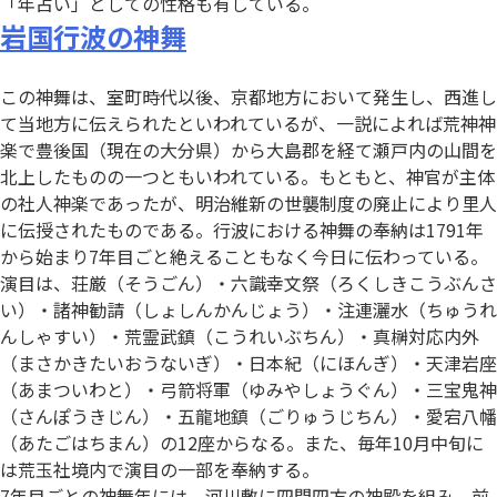
「年占い」としての性格も有している。
岩国行波の神舞
この神舞は、室町時代以後、京都地方において発生し、西進し
て当地方に伝えられたといわれているが、一説によれば荒神神
楽で豊後国（現在の大分県）から大島郡を経て瀬戸内の山間を
北上したものの一つともいわれている。もともと、神官が主体
の社人神楽であったが、明治維新の世襲制度の廃止により里人
に伝授されたものである。行波における神舞の奉納は1791年
から始まり7年目ごと絶えることもなく今日に伝わっている。
演目は、荘厳（そうごん）・六識幸文祭（ろくしきこうぶんさ
い）・諸神勧請（しょしんかんじょう）・注連灑水（ちゅうれ
んしゃすい）・荒霊武鎮（こうれいぶちん）・真榊対応内外
（まさかきたいおうないぎ）・日本紀（にほんぎ）・天津岩座
（あまついわと）・弓箭将軍（ゆみやしょうぐん）・三宝鬼神
（さんぽうきじん）・五龍地鎮（ごりゅうじちん）・愛宕八幡
（あたごはちまん）の12座からなる。また、毎年10月中旬に
は荒玉社境内で演目の一部を奉納する。
7年目ごとの神舞年には、河川敷に四間四方の神殿を組み、前