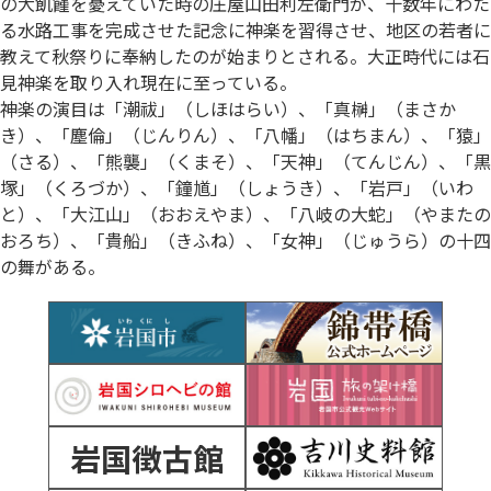
の大飢饉を憂えていた時の庄屋山田利左衛門が、十数年にわた
る水路工事を完成させた記念に神楽を習得させ、地区の若者に
教えて秋祭りに奉納したのが始まりとされる。大正時代には石
見神楽を取り入れ現在に至っている。
神楽の演目は「潮祓」（しほはらい）、「真榊」（まさか
き）、「塵倫」（じんりん）、「八幡」（はちまん）、「猿」
（さる）、「熊襲」（くまそ）、「天神」（てんじん）、「黒
塚」（くろづか）、「鐘馗」（しょうき）、「岩戸」（いわ
と）、「大江山」（おおえやま）、「八岐の大蛇」（やまたの
おろち）、「貴船」（きふね）、「女神」（じゅうら）の十四
の舞がある。
岩国徴古館