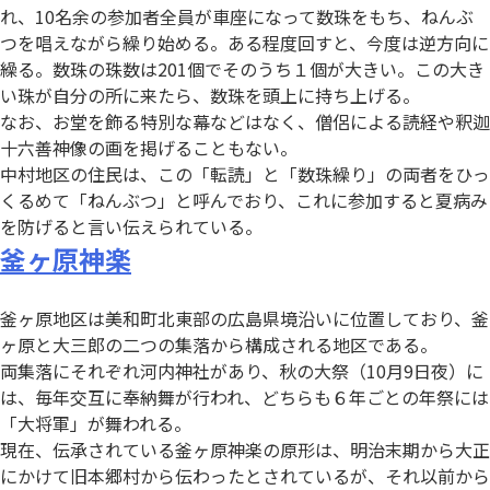
れ、10名余の参加者全員が車座になって数珠をもち、ねんぶ
つを唱えながら繰り始める。ある程度回すと、今度は逆方向に
繰る。数珠の珠数は201個でそのうち１個が大きい。この大き
い珠が自分の所に来たら、数珠を頭上に持ち上げる。
なお、お堂を飾る特別な幕などはなく、僧侶による読経や釈迦
十六善神像の画を掲げることもない。
中村地区の住民は、この「転読」と「数珠繰り」の両者をひっ
くるめて「ねんぶつ」と呼んでおり、これに参加すると夏病み
を防げると言い伝えられている。
釜ヶ原神楽
釜ヶ原地区は美和町北東部の広島県境沿いに位置しており、釜
ヶ原と大三郎の二つの集落から構成される地区である。
両集落にそれぞれ河内神社があり、秋の大祭（10月9日夜）に
は、毎年交互に奉納舞が行われ、どちらも６年ごとの年祭には
「大将軍」が舞われる。
現在、伝承されている釜ヶ原神楽の原形は、明治末期から大正
にかけて旧本郷村から伝わったとされているが、それ以前から