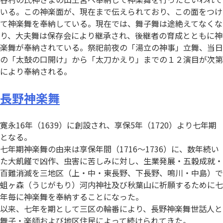
いる。この神楽面が、現在まで伝えられており、この面をつけ
て神楽舞を奉納している。現在では、舞子舞は途絶えてなくな
り、大夫舞は保存会により継承され、後継者の育成とともに神
楽舞が奉納されている。祭祀前夜の「湯立の神事」立舞、当日
の「太鼓の口開け」から「太刀かえり」までの１２演目が次第
により奉納される。
長野神楽舞
寛永16年（1639）に創設され、享保5年（1720）より七年期
となる。
七年期神楽舞の由来は享保年間（1716～1736）に、数年続い
た大飢饉で凶作、虫害に苦しみに対し、生業発展・五穀成就・
百難消滅を三地区（上・中・東長野、下長野、鳴川・中島）で
蛆ヶ森（うじがもり）河内神社及び秋葉山に祈願するために七
年毎に神楽舞を奉納することになった。
以来、七年を期として三区の輪番により、長野神楽舞世話人と
舞子・楽師および地区住民によって続けられてきた。