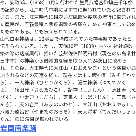
や、安政5年（1858）3月に行われた生見八幡宮御鎮座千年祭
の記録から、江戸時代中期にはすでに舞われていたと記されて
いる。また、江戸時代に相次いだ飢饉や疫病の流行に悩まされ
た農民が、五穀豊穣と悪疫退散の祈願をこめた神事として始め
たものである、とも伝えられている。
山代白羽神楽は、12演目で構成されていた神事舞であったと
伝えられている。しかし、天保10年（1839）白羽神社社殿改
築の際の落成興行に招いた芸州佐伯郡明石村（現在の広島県廿
日市市）の神楽から鑑賞的な舞を取り入れ24演目に改めら
れ、その後、大正時代に大江山（おおえやま）という演目が追
加されるなどの変遷を経て、現在では主に禊神楽（みそぎかぐ
ら）、一人神楽（ひとりかぐら）、湯立神楽（ゆたてかぐ
ら）、猿田彦（さるたひこ）、諸神（しょしん）、恵比寿（え
びす）、小太刀（こだち）、芝鬼人（しばきじん）、三鬼（さ
んき）、天の岩戸（あまのいわと）、大江山（おおえやま）、
八岐乃遠呂智（やまたのおろち）、天大将軍（てんだいしょう
ぐん）の13演目が舞われている。
岩国南条踊