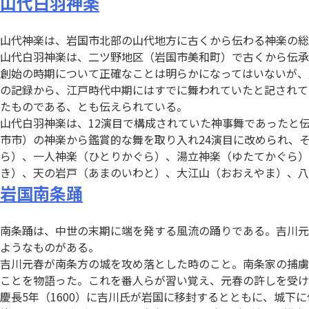
山代白羽神楽
山代神楽は、岩国市北部の山代地方に古くから伝わる神楽の総
山代白羽神楽は、二ツ野地区（岩国市美和町）で古くから伝承
創始の時期について正確なことは明らかになってはいないが、寛
の記録から、江戸時代中期にはすでに舞われていたと記されて
たものである、とも伝えられている。
山代白羽神楽は、12演目で構成されていた神事舞であったと伝
市市）の神楽から鑑賞的な舞を取り入れ24演目に改められ、
ら）、一人神楽（ひとりかぐら）、湯立神楽（ゆたてかぐら
き）、天の岩戸（あまのいわと）、大江山（おおえやま）、八
岩国南条踊
南条踊は、中世の末期に端を発する風流の踊りである。吉川元
ようなものがある。
吉川元春が南条方の城を攻め落とした時のこと。南条家の捕虜
ことを物語った。これを番人らが習い覚え、元春の許しを受け
慶長5年（1600）に吉川氏が岩国に移封するとともに、城下