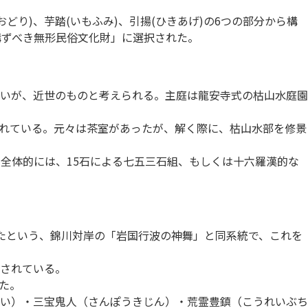
どり)、芋踏(いもふみ)、引揚(ひきあげ)の6つの部分から構
構ずべき無形民俗文化財」に選択された。
いが、近世のものと考えられる。主庭は龍安寺式の枯山水庭園
れている。元々は茶室があったが、解く際に、枯山水部を修景
全体的には、15石による七五三石組、もしくは十六羅漢的な
たという、錦川対岸の「岩国行波の神舞」と同系統で、これを
納されている。
た。
い）・三宝鬼人（さんぽうきじん）・荒霊豊鎮（こうれいぶち