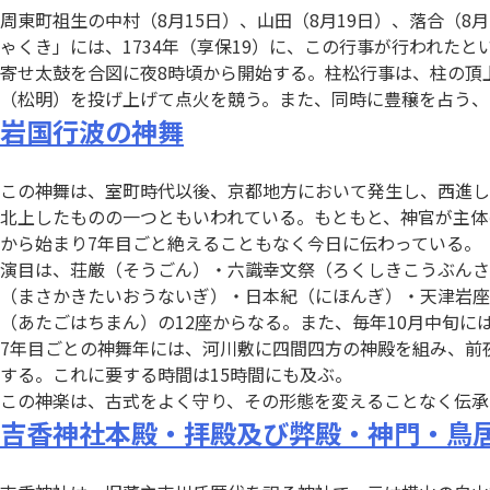
周東町祖生の中村（8月15日）、山田（8月19日）、落合（
ゃくき」には、1734年（享保19）に、この行事が行われた
寄せ太鼓を合図に夜8時頃から開始する。柱松行事は、柱の頂
（松明）を投げ上げて点火を競う。また、同時に豊穣を占う、
岩国行波の神舞
この神舞は、室町時代以後、京都地方において発生し、西進し
北上したものの一つともいわれている。もともと、神官が主体
から始まり7年目ごと絶えることもなく今日に伝わっている。
演目は、荘厳（そうごん）・六識幸文祭（ろくしきこうぶん
（まさかきたいおうないぎ）・日本紀（にほんぎ）・天津岩座
（あたごはちまん）の12座からなる。また、毎年10月中旬に
7年目ごとの神舞年には、河川敷に四間四方の神殿を組み、前
する。これに要する時間は15時間にも及ぶ。
この神楽は、古式をよく守り、その形態を変えることなく伝承
吉香神社本殿・拝殿及び弊殿・神門・鳥