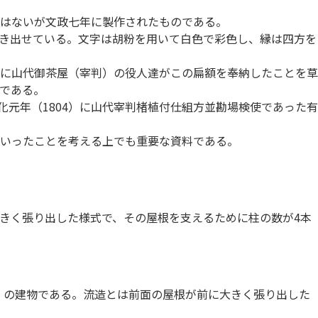
はないが文政七年に製作されたものである。
を浮き出せている。文字は胡粉を用いて白色で彩色し、縁は四方を
に山代御茶屋（宰判）の役人達がこの扁額を奉納したことを草
である。
文化元年（1804）に山代宰判楮植付仕組方並勘場検使であった有
いったことを考える上でも重要な資料である。
きく張り出した様式で、その屋根を支えるために柱の数が4本
り）の建物である。流造とは前面の屋根が前に大きく張り出した