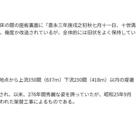
床の間の座板裏面に「嘉永三年庚戌之初秋七月十一日、十世満
、幾度か改造されているが、全体的には旧状をよく保持してい
から上流350間（637ｍ）下流230間（418ｍ）以内の堤塘
れ、以来、276年間秀麗な姿を誇っていたが、昭和25年9月
行われた架替工事によるものである。