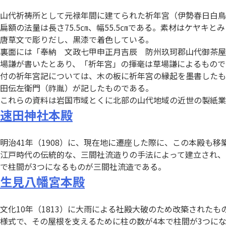
山代祈祷所として元禄年間に建てられた祈年宮（伊勢春日白鳥
扁額の法量は長さ75.5㎝、幅55.5㎝である。素材はケヤ
唐草文で彫りだし、黒漆で着色している。
裏面には「奉納 文政七甲申正月吉辰 防州玖珂郡山代御茶屋
場謙が書いたとあり、「祈年宮」の揮毫は草場謙によるもので
付の祈年宮記については、木の板に祈年宮の縁起を墨書したもので
田伝左衛門（祚胤）が記したものである。
これらの資料は岩国市域とくに北部の山代地域の近世の製紙業
速田神社本殿
明治41年（1908）に、現在地に遷座した際に、この本殿も移
江戸時代の伝統的な、三間社流造りの手法によって建立され、
で柱間が3つになるものが三間社流造である。
生見八幡宮本殿
文化10年（1813）に大雨による社殿大破のため改築され
様式で、その屋根を支えるために柱の数が4本で柱間が3つに