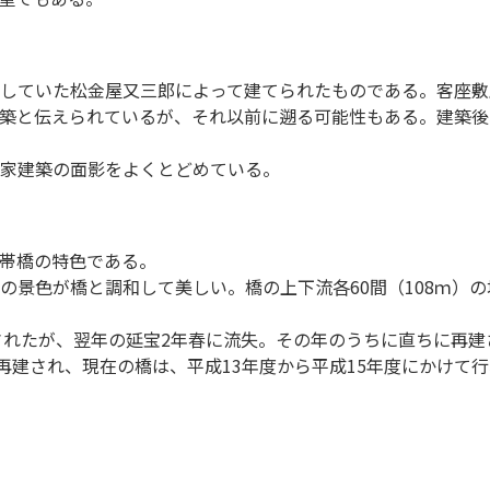
していた松金屋又三郎によって建てられたものである。客座敷
築と伝えられているが、それ以前に遡る可能性もある。建築後
家建築の面影をよくとどめている。
帯橋の特色である。
色が橋と調和して美しい。橋の上下流各60間（108ｍ）の地点
されたが、翌年の延宝2年春に流失。その年のうちに直ちに再建さ
再建され、現在の橋は、平成13年度から平成15年度にかけて