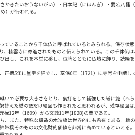
まさかきたいおうないがい）・日本記（にほんぎ）・愛宕八幡
ずめ）が行われる。
多数残っていることから千体仏と呼ばれているとみられる。保存状
により、桂雲寺に寄進されたものと伝えられている。この千体仏
び出し、これを本堂に移し、位牌とともに仏壇に飾り、読経を
正徳5年に堂宇を建立し、享保6年（1721）に寺号を申請し
継いで必要な大きさをとり、裏打をして補強した紙に箆（へら
替えた橋の数だけ絵図も作られたと思われるが、残存絵図は反橋
2年（1699）から文政11年(1828)の間である。
ち、また、特殊な構造の木造橋は世界的にも希有である。橋の
錦帯橋そのものの文化財的価値を非常に高めているといえる。
重でもある。