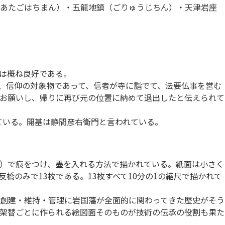
（あたごはちまん）・五龍地鎮（ごりゅうじちん）・天津岩座
態は概ね良好である。
は、信仰の対象物であって、信者が寺に詣でて、法要仏事を営む
お願いし、帰りに再び元の位置に納めて退出したと伝えられて
ている。開基は静間彦右衛門と言われている。
）で痕をつけ、墨を入れる方法で描かれている。紙面は小さく
のみで13枚である。13枚すべて10分の1の縮尺で描かれて
創建・維持・管理に岩国藩が全面的に関わってきた歴史がそう
架替ごとに作られる絵図面そのものが技術の伝承の役割も果た