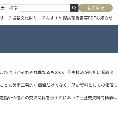
拡大
標準
お問合せ
サーチ
埋蔵文化財サーチ
おすすめ探訪
報告書等PDF
お知らせ
よび流派がそれぞれ異なるものの、作画技法が随所に看取出
ことも美術工芸的な価値だけでなく、歴史資料としての価値も
造詣や仏僧との交流関係を示す点においても歴史資料的価値は