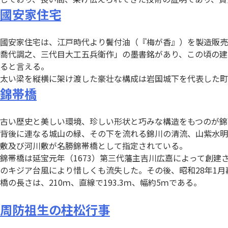
國安家住宅
國安家住宅は、江戸時代より鬢付油（『梅が香』）を製造販売
喬代調之、三代目大工五兵衛作」の墨書銘があり、この頃の建
ると言える。
太い梁を縦横に架け渡した豪壮な構成は岩国城下を代表した町
錦帯橋
古い歴史と美しい環境、珍しい形状と巧みな構造をもつのが錦
背後に連なる城山の緑、その下を流れる錦川の清流、山紫水明の景
敷及び河川敷が名勝錦帯橋として指定されている。
錦帯橋は延宝元年（1673）第三代藩主吉川広嘉によって創建
のキジア台風により惜しくも流失した。その後、昭和28年1月
橋の長さは、210ｍ、直線で193.3ｍ、幅約5ｍである。
周防祖生の柱松行事