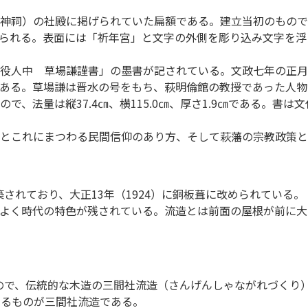
神祠）の社殿に掲げられていた扁額である。建立当初のもので
キとみられる。表面には「祈年宮」と文字の外側を彫り込み文字
役人中 草場謙謹書」の墨書が記されている。文政七年の正月
ある。草場謙は晋水の号をもち、萩明倫館の教授であった人物
、法量は縦37.4㎝、横115.0㎝、厚さ1.9㎝である。書は
とこれにまつわる民間信仰のあり方、そして萩藩の宗教政策と
築されており、大正13年（1924）に銅板葺に改められている。
よく時代の特色が残されている。流造とは前面の屋根が前に大
たもので、伝統的な木造の三間社流造（さんげんしゃながれづく
なるものが三間社流造である。