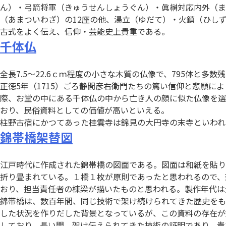
ん）・弓箭将軍（きゅうせんしょうぐん）・眞榊対応内外（
（あまついわざ）の12座の他、湯立（ゆだて）・火鎮（ひし
古式をよく伝え、信仰・芸能史上貴重である。
千体仏
全長7.5～22.6ｃｍ程度の小さな木質の仏像で、795体と
正徳5年（1715）ごろ静間彦右衛門たちの篤い信仰と悲願
際、お堂の中にある千体仏の中から亡き人の顔に似た仏像を選
おり、民俗資料としての価値が高いといえる。
柱野古宿にかつてあった桂雲寺は錦見の大円寺の末寺といわれ、
錦帯橋架替図
江戸時代に作成された錦帯橋の図面である。図面は和紙を貼り
折り畳まれている。１橋１枚が原則であったと思われるので、架
おり、担当責任者の棟梁が描いたものと思われる。製作年代は元禄1
錦帯橋は、数百年間、同じ技術で架け続けられてきた歴史をも
した状況を作りだした背景となっているが、この資料の存在が
しており、長い間、架け伝えられてきた技術の証明であり、貴