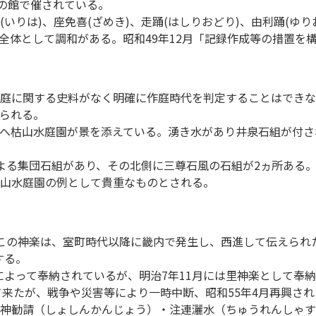
山の館で催されている。
りは)、座免喜(ざめき)、走踊(はしりおどり)、由利踊(ゆりお
全体として調和がある。昭和49年12月「記録作成等の措置を
庭に関する史料がなく明確に作庭時代を判定することはできな
られる。
へ枯山水庭園が景を添えている。湧き水があり井泉石組が付さ
よる集団石組があり、その北側に三尊石風の石組が2ヵ所ある。
山水庭園の例として貴重なものとされる。
この神楽は、室町時代以降に畿内で発生し、西進して伝えられ
する。
家によって奉納されているが、明治7年11月には里神楽として奉
て来たが、戦争や災害等により一時中断、昭和55年4月再興され
神勧請（しょしんかんじょう）・注連灑水（ちゅうれんしゃす