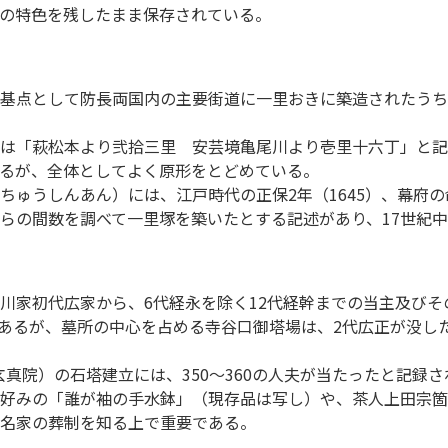
の特色を残したまま保存されている。
基点として防長両国内の主要街道に一里おきに築造されたうち
には「萩松本より弐拾三里 安芸境亀尾川より壱里十六丁」と
るが、全体としてよく原形をとどめている。
ちゅうしんあん）には、江戸時代の正保2年（1645）、幕府
らの間数を調べて一里塚を築いたとする記述があり、17世紀
家初代広家から、6代経永を除く12代経幹までの当主及びその
であるが、墓所の中心を占める寺谷口御塔場は、2代広正が没した
（玄真院）の石塔建立には、350～360の人夫が当たったと記
好みの「誰が袖の手水鉢」（現存品は写し）や、茶人上田宗箇
名家の葬制を知る上で重要である。