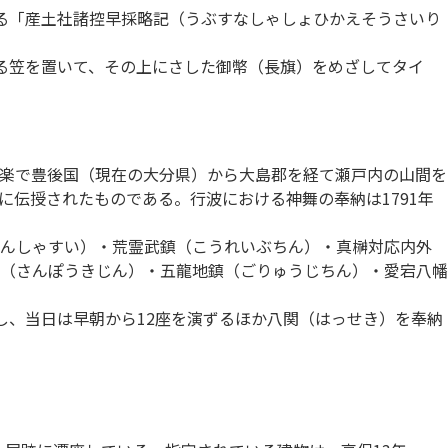
にある「産土社諸控早採略記（うぶすなしゃしょひかえそうさいり
。
る笠を置いて、その上にさした御幣（長旗）をめざしてタイ
楽で豊後国（現在の大分県）から大島郡を経て瀬戸内の山間を
伝授されたものである。行波における神舞の奉納は1791年
れんしゃすい）・荒霊武鎮（こうれいぶちん）・真榊対応内外
（さんぽうきじん）・五龍地鎮（ごりゅうじちん）・愛宕八幡
し、当日は早朝から12座を演ずるほか八関（はっせき）を奉納