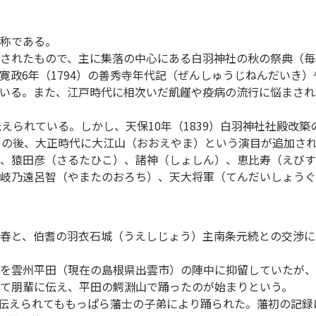
称である。
されたもので、主に集落の中心にある白羽神社の秋の祭典（毎年
政6年（1794）の善秀寺年代記（ぜんしゅうじねんだいき）や
いる。また、江戸時代に相次いだ飢饉や疫病の流行に悩まされ
えられている。しかし、天保10年（1839）白羽神社社殿改
その後、大正時代に大江山（おおえやま）という演目が追加さ
）、猿田彦（さるたひこ）、諸神（しょしん）、恵比寿（えび
岐乃遠呂智（やまたのおろち）、天大将軍（てんだいしょうぐ
春と、伯耆の羽衣石城（うえしじょう）主南条元続との交渉に
を雲州平田（現在の島根県出雲市）の陣中に抑留していたが、
て朋輩に伝え、平田の鰐淵山で踊ったのが始まりという。
に伝えられてももっぱら藩士の子弟により踊られた。藩初の記録