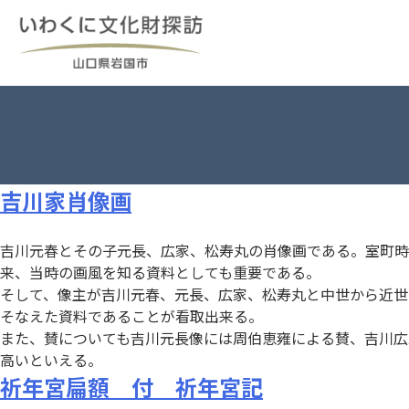
Skip
to
content
吉川家肖像画
吉川元春とその子元長、広家、松寿丸の肖像画である。室町時
来、当時の画風を知る資料としても重要である。
そして、像主が吉川元春、元長、広家、松寿丸と中世から近世
そなえた資料であることが看取出来る。
また、賛についても吉川元長像には周伯恵雍による賛、吉川広
高いといえる。
祈年宮扁額 付 祈年宮記