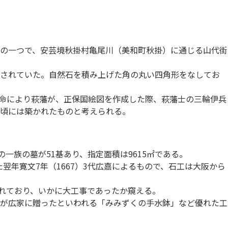
の一つで、安芸境秋掛村亀尾川（美和町秋掛）に通じる山代街
記されていた。自然石を積み上げた角の丸い四角形をなしてお
の命により萩藩が、正保国絵図を作成した際、萩藩士の三輪伊兵
中頃には築かれたものと考えられる。
一族の墓が51基あり、指定面積は9615㎡である。
翌年寛文7年（1667）3代広嘉によるもので、石工は大阪から
録されており、いかに大工事であったか窺える。
が広家に贈ったといわれる「みみずくの手水鉢」など優れた工