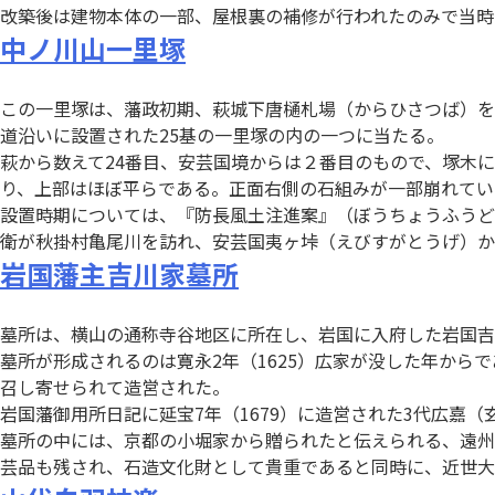
改築後は建物本体の一部、屋根裏の補修が行われたのみで当時
中ノ川山一里塚
この一里塚は、藩政初期、萩城下唐樋札場（からひさつば）を
道沿いに設置された25基の一里塚の内の一つに当たる。
萩から数えて24番目、安芸国境からは２番目のもので、塚木
り、上部はほぼ平らである。正面右側の石組みが一部崩れてい
設置時期については、『防長風土注進案』（ぼうちょうふうど
衛が秋掛村亀尾川を訪れ、安芸国夷ヶ垰（えびすがとうげ）か
岩国藩主吉川家墓所
墓所は、横山の通称寺谷地区に所在し、岩国に入府した岩国吉川
墓所が形成されるのは寛永2年（1625）広家が没した年から
召し寄せられて造営された。
岩国藩御用所日記に延宝7年（1679）に造営された3代広嘉
墓所の中には、京都の小堀家から贈られたと伝えられる、遠州
芸品も残され、石造文化財として貴重であると同時に、近世大