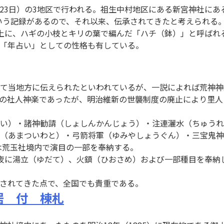
8月23日）の3地区で行われる。祖生中村地区にある新宮神社
という記録があるので、それ以来、伝承されてきたと考えられる
上に、ハギの小枝とキリの葉で編んだ「ハチ（鉢）」と呼ばれ
「年占い」としての性格も有している。
て当地方に伝えられたといわれているが、一説によれば荒神神
の社人神楽であったが、明治維新の世襲制度の廃止により里人に
さい）・諸神勧請（しょしんかんじょう）・注連灑水（ちゅう
（あまついわと）・弓箭将軍（ゆみやしょうぐん）・三宝鬼神
は荒玉社境内で演目の一部を奉納する。
夜に湯立（ゆだて）、火鎮（ひおさめ）および一部種目を奉納
されてきた点で、全国でも貴重である。
居 付 棟札