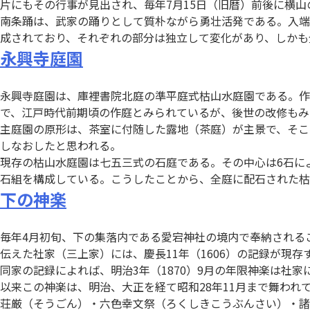
片にもその行事が見出され、毎年7月15日（旧暦）前後に横
南条踊は、武家の踊りとして質朴ながら勇壮活発である。入端(い
成されており、それぞれの部分は独立して変化があり、しかも
永興寺庭園
永興寺庭園は、庫裡書院北庭の準平庭式枯山水庭園である。作
で、江戸時代前期頃の作庭とみられているが、後世の改修もみ
主庭園の原形は、茶室に付随した露地（茶庭）が主景で、そこ
しなおしたと思われる。
現存の枯山水庭園は七五三式の石庭である。その中心は6石に
石組を構成している。こうしたことから、全庭に配石された枯
下の神楽
毎年4月初旬、下の集落内である愛宕神社の境内で奉納される
伝えた社家（三上家）には、慶長11年（1606）の記録が現存
同家の記録によれば、明治3年（1870）9月の年限神楽は社
以来この神楽は、明治、大正を経て昭和28年11月まで舞われ
荘厳（そうごん）・六色幸文祭（ろくしきこうぶんさい）・諸