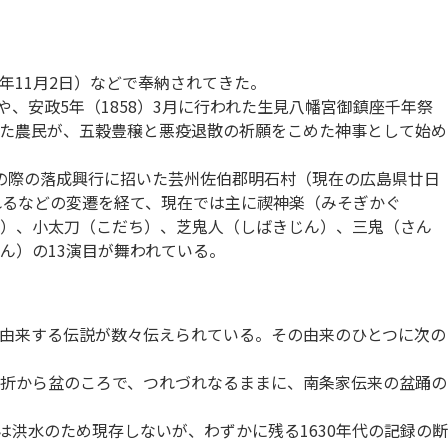
11月2日）などで奉納されてきた。
、安政5年（1858）3月に行われた生見八幡宮御鎮座千年祭
た農民が、五穀豊穣と悪疫退散の祈願をこめた神事として始め
築の際の落成興行に招いた芸州佐伯郡明石村（現在の広島県廿日
れるなどの変遷を経て、現在では主に禊神楽（みそぎかぐ
す）、小太刀（こだち）、芝鬼人（しばきじん）、三鬼（さん
ん）の13演目が舞われている。
由来する伝説が数々伝えられている。その由来のひとつに次の
折から盆のころで、つれづれなるままに、南条家伝来の盆踊の
は洪水のため現存しないが、わずかに残る1630年代の記録の断