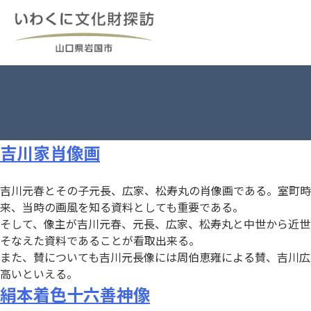
Skip
to
content
吉川家肖像画
吉川元春とその子元長、広家、松寿丸の肖像画である。室町時
来、当時の画風を知る資料としても重要である。
そして、像主が吉川元春、元長、広家、松寿丸と中世から近世
そなえた資料であることが看取出来る。
また、賛についても吉川元長像には周伯恵雍による賛、吉川広
高いといえる。
絹本着色十六善神像