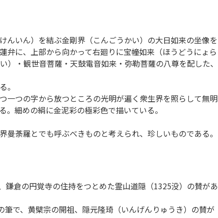
けんいん）を結ぶ金剛界（こんごうかい）の大日如来の坐像を
蓮弁に、上部から向かって右廻りに宝幢如来（ほうどうにょら
い）・観世音菩薩・天鼓電音如来・弥勒菩薩の八尊を配した、
る。
つ一つの字から放つところの光明が遍く衆生界を照らして無明
る。細めの絹に金泥彩の極彩色で描いている。
界曼荼羅とでも呼ぶべきものと考えられ、珍しいものである。
、鎌倉の円覚寺の住持をつとめた霊山道隠（1325没）の賛があ
派）の筆で、黄檗宗の開祖、隠元隆琦（いんげんりゅうき）の賛が