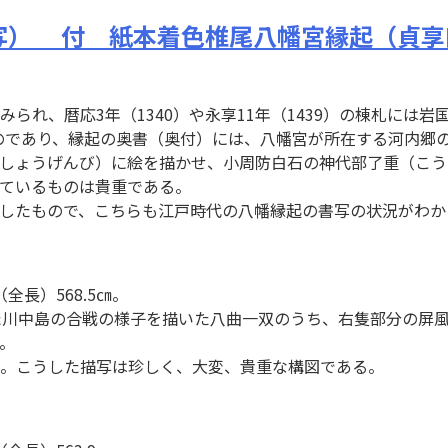
写） 付 紙本着色椎尾八幡宮縁起（貞享
れ、暦応3年（1340）や永享11年（1439）の棟札には岩
たものであり、縁起の奥書（奥付）には、八幡宮が所在する河内
しょうげんび）に絵を描かせ、小周防白石の神代部了重（こう
ているものは貴重である。
書写したもので、こちらも江戸時代の八幡縁起の書写の状況がわ
全長）568.5㎝。
れた川中島の合戦の様子を描いた八曲一双のうち、右隻部分の屏
。
。こうした描写は珍しく、大変、貴重な構図である。