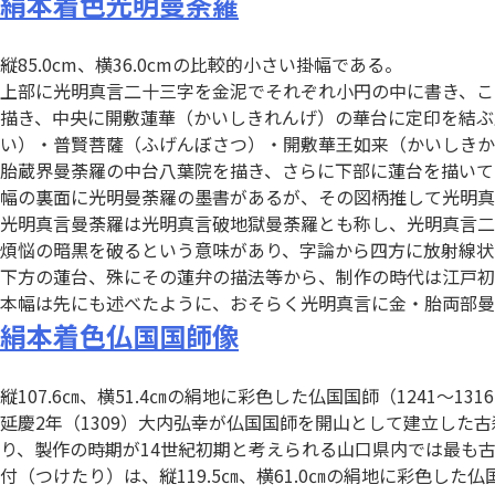
絹本着色光明曼荼羅
縦85.0cm、横36.0cmの比較的小さい掛幅である。
上部に光明真言二十三字を金泥でそれぞれ小円の中に書き、こ
描き、中央に開敷蓮華（かいしきれんげ）の華台に定印を結ぶ
い）・普賢菩薩（ふげんぼさつ）・開敷華王如来（かいしきか
胎蔵界曼荼羅の中台八葉院を描き、さらに下部に蓮台を描いて
幅の裏面に光明曼荼羅の墨書があるが、その図柄推して光明真
光明真言曼荼羅は光明真言破地獄曼荼羅とも称し、光明真言二
煩悩の暗黒を破るという意味があり、字論から四方に放射線状
下方の蓮台、殊にその蓮弁の描法等から、制作の時代は江戸初
本幅は先にも述べたように、おそらく光明真言に金・胎両部曼
絹本着色仏国国師像
縦107.6㎝、横51.4㎝の絹地に彩色した仏国国師（1241～
延慶2年（1309）大内弘幸が仏国国師を開山として建立した
り、製作の時期が14世紀初期と考えられる山口県内では最も
付（つけたり）は、縦119.5㎝、横61.0㎝の絹地に彩色し