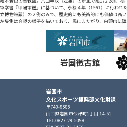
紙本着色の合戦図。八曲半双（左隻）の屏風で縦172.2㎝、横（
軍学書『甲陽軍鑑』に基づいて、永禄４年（1561）に行わ
立博物館蔵）の２例のみで、歴史的にも美術的にも価値は高い
左隻側は合戦の様子を描いており、馬にまたがり、白頭巾に陣
岩国徴古館
岩国市
文化スポーツ振興部文化財課
〒740-8585
山口県岩国市今津町1丁目 14-51
TEL.0827-29-5098