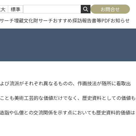
拡大
標準
お問合せ
サーチ
埋蔵文化財サーチ
おすすめ探訪
報告書等PDF
お知らせ
よび流派がそれぞれ異なるものの、作画技法が随所に看取出
ことも美術工芸的な価値だけでなく、歴史資料としての価値も
造詣や仏僧との交流関係を示す点においても歴史資料的価値は