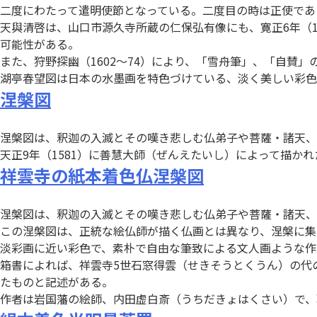
二度にわたって遣明使節となっている。二度目の時は正使であ
天與清啓は、山口市源久寺所蔵の仁保弘有像にも、寛正6年（1
可能性がある。
また、狩野探幽（1602～74）により、「雪舟筆」、「自賛
湖亭春望図は日本の水墨画を特色づけている、淡く美しい彩色
涅槃図
涅槃図は、釈迦の入滅とその嘆き悲しむ仏弟子や菩薩・諸天、在
天正9年（1581）に善慧大師（ぜんえたいし）によって描かれ
祥雲寺の紙本着色仏涅槃図
涅槃図は、釈迦の入滅とその嘆き悲しむ仏弟子や菩薩・諸天、
この涅槃図は、正統な絵仏師が描く仏画とは異なり、涅槃に集
淡彩画に近い彩色で、素朴で自由な筆致による文人画ような作
箱書によれば、祥雲寺5世石窓得雲（せきそうとくうん）の代の元
たものと記述がある。
作者は岩国藩の絵師、内田虚白斎（うちだきょはくさい）で、