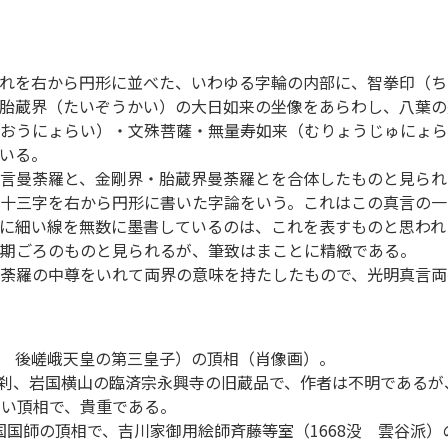
れを右から円形に並べた、いわゆる字輪の内部に、智拳印（ち
胎蔵界（たいぞうかい）の大日如来の坐像をあらわし、八葉の
おうにょらい）・文殊菩薩・無量寿如来（むりょうじゅにょら
いる。
言曼荼羅と、金剛界・胎蔵界曼荼羅とを合体したものと見られ
十三字を右から円形に書いた字論をいう。これはこの真言の一
に細い線を無数に墨書しているのは、これを表すものと思われ
期ごろのものと見られるが、筆致はまことに精緻である。
荼羅の中尊をいれて両界の意味を持たしたもので、光明真言両
1316 後嵯峨天皇の第三皇子）の頂相（肖像画）。
古刹、岩国横山の臨済宗永興寺の旧蔵品で、作者は不明であるが
古い頂相で、貴重である。
た仏国国師の頂相で、吉川家御用絵師斉藤等室（1668没 雲谷