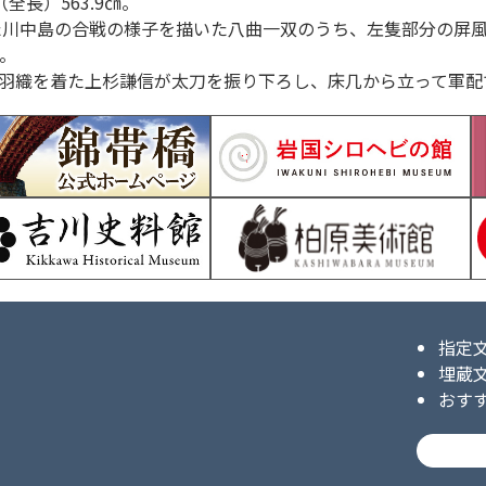
全長）563.9㎝。
れた川中島の合戦の様子を描いた八曲一双のうち、左隻部分の屏
。
羽織を着た上杉謙信が太刀を振り下ろし、床几から立って軍配
指定
埋蔵
おす