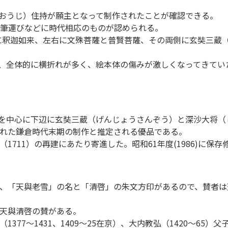
くおうじ）住持が願主となって制作されたことが確認できる。
筆運びなどに時代相応のものが認められる。
地の中央に釈迦如来、左右に文殊菩薩と普賢菩薩、その両側に玄奘
年、全体的に横折れが多く、絵本体の傷みが激しくなってきていた
らい）を中心に下辺に玄奘三蔵（げんじょうさんぞう）と深沙大将
れた鎌倉時代末期の制作と推定される優品である。
711）の再建にあたり寄進した。昭和61年度(1986)に保存
、「天與老雪」の名と「清啓」の朱文方印があるので、賛者は
天與清啓の賛がある。
7～1431、1409～25在京）、大内教弘（1420～65）父