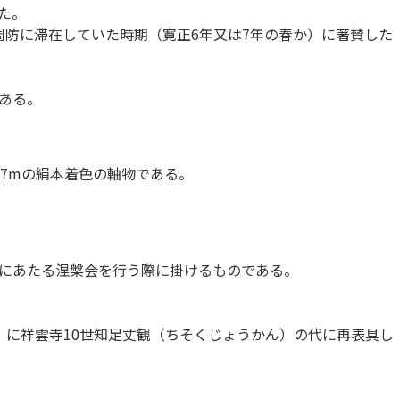
た。
周防に滞在していた時期（寛正6年又は7年の春か）に著賛した
ある。
.7mの絹本着色の軸物である。
にあたる涅槃会を行う際に掛けるものである。
16）に祥雲寺10世知足丈観（ちそくじょうかん）の代に再表具し