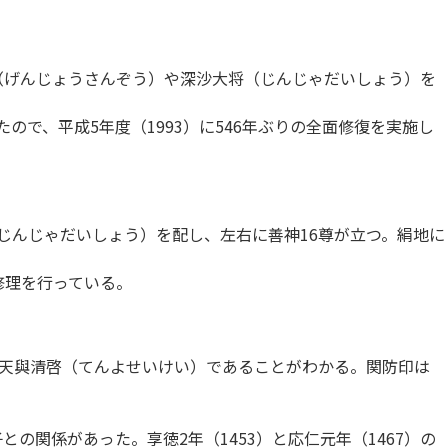
三蔵（げんじょうさんぞう）や深沙大将（じんじゃだいしょう）を
ので、平成5年度（1993）に546年ぶりの全面修復を実施し
（じんじゃだいしょう）を配し、左右に善神16尊が立つ。絹地に
修理を行っている。
天與清啓（てんよせいけい）であることがわかる。関防印は
子との関係があった。享徳2年（1453）と応仁元年（1467）の