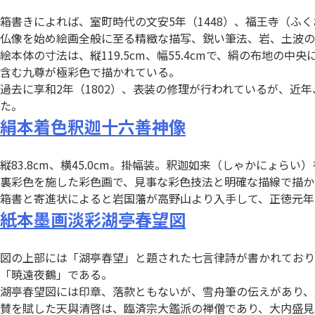
箱書きによれば、室町時代の文安5年（1448）、福王寺（ふ
仏像を始め絵画全般に至る精緻な描写、鋭い筆法、岩、土波の
絵本体の寸法は、縦119.5cm、幅55.4cmで、絹の布
含む九尊が極彩色で描かれている。
過去に享和2年（1802）、表装の修理が行われているが、近
た。
絹本着色釈迦十六善神像
縦83.8cm、横45.0cm。掛幅装。釈迦如来（しゃかにょ
裏彩色を施した彩色画で、見事な彩色技法と明確な描線で描か
箱書と寄進状によると岩国藩が高野山より入手して、正徳元年（1
紙本墨画淡彩湖亭春望図
図の上部には「湖亭春望」と題された七言律詩が書かれており
「暁遠夜鶴」である。
湖亭春望図には印章、落款ともないが、雪舟筆の伝えがあり、
賛を賦した天與清啓は、臨済宗大鑑派の禅僧であり、大内盛見（137