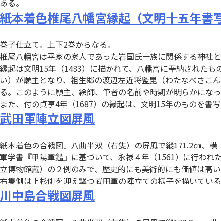
ある。
紙本着色椎尾八幡宮縁起（文明十五年書
巻子仕立て。上下2巻からなる。
椎尾八幡宮は平家の家人であった岩国氏一族に関係する神社とみら
縁起は文明15年（1483）に描かれて、八幡宮に奉納され
い）が願主となり、祖生郷の渡辺左近将監毘（わたなべさこん
る。このように願主、絵師、筆者の名前や時期が明らかになっ
また、付の貞享4年（1687）の縁起は、文明15年のものを
武田軍陣立図屏風
紙本着色の合戦図。八曲半双（右隻）の屏風で縦171.2㎝、横（
軍学書『甲陽軍鑑』に基づいて、永禄４年（1561）に行わ
立博物館蔵）の２例のみで、歴史的にも美術的にも価値は高い
右隻側は上杉側を迎え撃つ武田軍の陣立ての様子を描いている
川中島合戦図屏風