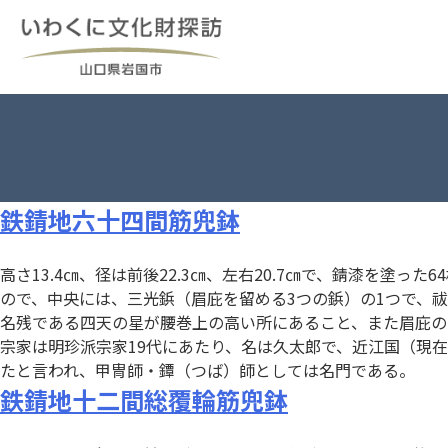
Skip
to
content
鉄錆󠄀地六十四間筋兜鉢
高さ13.4㎝、径は前後22.3㎝、左右20.7㎝で、錆漆を
ので、中央には、三光鋲（眉庇を留める3つの鋲）の1つで、
名残である四天の星が腰巻上の高い所にあること、また眉庇の
宗家は明珍派宗家19代にあたり、名は久太郎で、近江国（現
たと言われ、甲冑師・鐔（つば）師としては名門である。
鉄錆󠄀地十二間総覆輪筋兜鉢