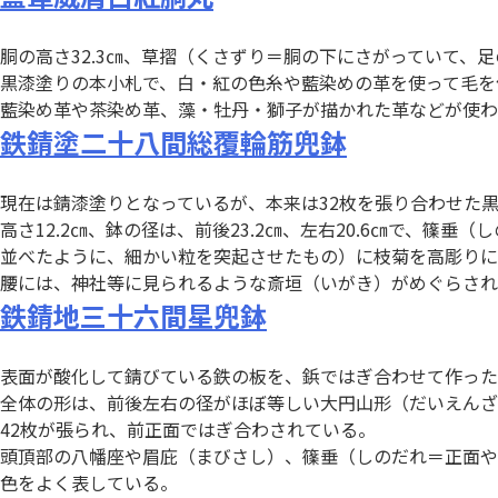
胴の高さ32.3㎝、草摺（くさずり＝胴の下にさがっていて、足
黒漆塗りの本小札で、白・紅の色糸や藍染めの革を使って毛を
藍染め革や茶染め革、藻・牡丹・獅子が描かれた革などが使わ
鉄錆󠄀塗二十八間総覆輪筋兜鉢
現在は錆漆塗りとなっているが、本来は32枚を張り合わせた
高さ12.2㎝、鉢の径は、前後23.2㎝、左右20.6㎝で、
並べたように、細かい粒を突起させたもの）に枝菊を高彫りに
腰には、神社等に見られるような斎垣（いがき）がめぐらされ
鉄錆󠄀地三十六間星兜鉢
表面が酸化して錆びている鉄の板を、鋲ではぎ合わせて作った
全体の形は、前後左右の径がほぼ等しい大円山形（だいえんざんな
42枚が張られ、前正面ではぎ合わされている。
頭頂部の八幡座や眉庇（まびさし）、篠垂（しのだれ＝正面や
色をよく表している。