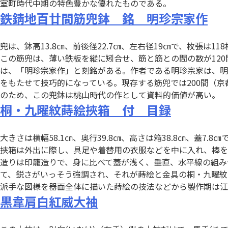
室町時代中期の特色豊かな優れたものである。
鉄錆地百廿間筋兜鉢 銘 明珍宗家作
兜は、鉢高13.8㎝、前後径22.7㎝、左右径19㎝で、枚張は11
この筋兜は、薄い鉄板を縦に矧合せ、筋と筋との間の数が120
は、「明珍宗家作」と刻銘がある。作者である明珍宗家は、明
をもたせて技巧的になっている。現存する筋兜では200間（
のため、この兜鉢は桃山時代の作として資料的価値が高い。
桐・九曜紋蒔絵挾箱 付 目録
大きさは横幅58.1㎝、奥行39.8㎝、高さは箱38.8㎝、蓋7.8㎝
挾箱は外出に際し、具足や着替用の衣服などを中に入れ、棒を
造りは印籠造りで、身に比べて蓋が浅く、垂直、水平線の組み
て、鋭さがいっそう強調され、それが蒔絵と金具の桐・九曜紋
派手な図様を器面全体に描いた蒔絵の技法などから製作期は江
黒韋肩白紅威大袖