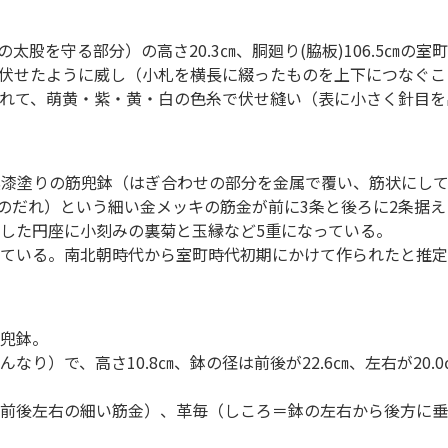
の太股を守る部分）の高さ20.3㎝、胴廻り(脇板)106.5㎝
伏せたように威し（小札を横長に綴ったものを上下につなぐこ
れて、萌黄・紫・黄・白の色糸で伏せ縫い（表に小さく針目を
黒漆塗りの筋兜鉢（はぎ合わせの部分を金属で覆い、筋状にし
篠垂（しのだれ）という細い金メッキの筋金が前に3条と後ろに2
した円座に小刻みの裏菊と玉縁など5重になっている。
ている。南北朝時代から室町時代初期にかけて作られたと推定
兜鉢。
り）で、高さ10.8㎝、鉢の径は前後が22.6㎝、左右が20.
前後左右の細い筋金）、革毎（しころ＝鉢の左右から後方に垂