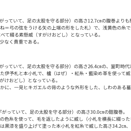
にさがっていて、足の太股を守る部分）の高さ12.7㎝の腹巻より
ね＝弓の弦をうける矢の上端の形をした札）で、浅黄色の糸で
並べて綴る素懸威（すがけおどし）となっている。
少なく貴重である。
にさがっていて、足の太股を守る部分）の高さ26.4㎝の、室町時
た伊予札と本小札で、櫨（はぜ）・紅糸・藍染め革を使って威
がけおどし）となっている。
かに、一見ヒキガエルの背のような外形をした、しわのある蟇
に下がっていて、足の太股を守る部分）の高さ30.0㎝の鎧腹巻。
の色糸を使って、毛を返したように威し（小札を横長に綴った
漆を盛り上げて塗った本小札を紅糸で威した高さ34.2㎝、幅3