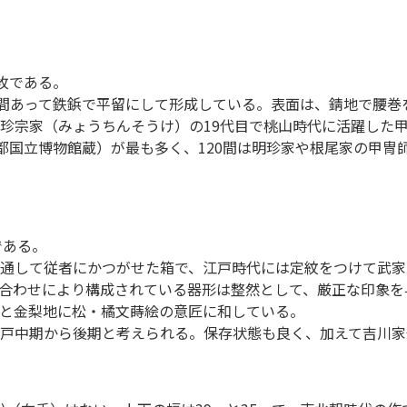
8枚である。
間あって鉄鋲で平留にして形成している。表面は、錆地で腰巻を
珍宗家（みょうちんそうけ）の19代目で桃山時代に活躍した
京都国立博物館蔵）が最も多く、120間は明珍家や根尾家の甲
である。
通して従者にかつがせた箱で、江戸時代には定紋をつけて武家
合わせにより構成されている器形は整然として、厳正な印象を
と金梨地に松・橘文蒔絵の意匠に和している。
戸中期から後期と考えられる。保存状態も良く、加えて吉川家