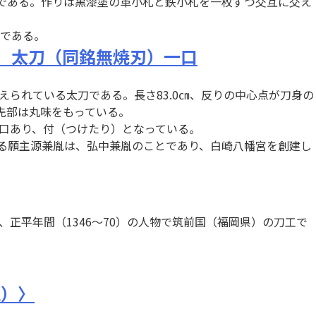
の作である。作りは黒漆塗の革小札と鉄小札を一枚ずつ交互に交え
である。
 太刀（同銘無焼刃）一口
られている太刀である。長さ83.0㎝、反りの中心点が刀身の
先部は丸味をもっている。
一口あり、付（つけたり）となっている。
ある願主源兼胤は、弘中兼胤のことであり、白崎八幡宮を創建し
正平年間（1346～70）の人物で筑前国（福岡県）の刀工で
江）〉