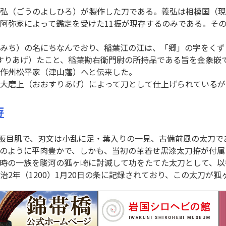
弘（ごうのよしひろ）が製作した刀である。義弘は相模国（現
阿弥家によって鑑定を受けた11振が現存するのみである。そ
みち）の名にちなんでおり、稲葉江の江は、「郷」の字をくず
げ（すりあげ）たこと、稲葉勘右衛門尉の所持品である旨を金象
作州松平家（津山藩）へと伝来した。
大磨上（おおすりあげ）によって刀として仕上げられているが
拵
肌は小板目肌で、刃文は小乱に足・葉入りの一見、古備前風の太
のように平肉豊かで、しかも、当初の革着せ黒漆太刀拵が付属
時の一族を駿河の狐ヶ崎に討滅して功をたてた太刀として、以
2年（1200）1月20日の条に記録されており、この太刀が