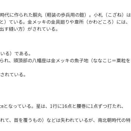
の室町時代に作られた胴丸（軽装の歩兵用の鎧）。小札（こざね）は
と）ている。金メッキの金具廻りや韋所（かわどころ）には、
出す縫い方）がされている。
ている）である。
条据えられ、頭頂部の八幡座は金メッキの魚子地（ななこじ＝粟粒を
されている。
0㎝となっている。星は、1行に16点と腰巻に1点ずつ打たれ、
れて、首を覆うもの）などは失われているが、南北朝時代の特