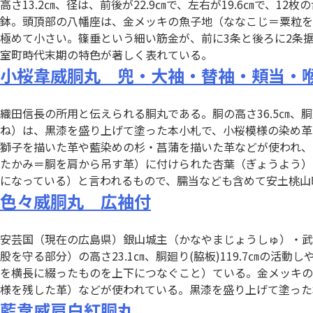
高さ13.2㎝、径は、前後が22.9㎝で、左右が19.6㎝で
鉢。頭頂部の八幡座は、金メッキの魚子地（ななこじ＝粟粒を
極めて小さい。篠垂という細い筋金が、前に3条と後ろに2条
室町時代末期の特色が著しく表れている。
小桜韋威胴丸 兜・大袖・替袖・頬当・
織田信長の所用と伝えられる胴丸である。胴の高さ36.5㎝、胴
ね）は、黒漆を盛り上げて塗った本小札で、小桜模様の染め革
獅子を描いた革や藍染めの杉・菖蒲を描いた革などが使われ、
たかみ＝胴を肩から吊す革）に付けられた杏葉（ぎょうよう）
になっている）と言われるもので、臑当なども含めて安土桃山
色々威胴丸 広袖付
安芸国（現在の広島県）銀山城主（かなやまじょうしゅ）・武
股を守る部分）の高さ23.1㎝、胴廻り(脇板)119.7㎝の
を横長に綴ったものを上下につなぐこと）ている。金メッキの
様を残した革）などが使われている。黒漆を盛り上げて塗った
藍韋威肩白紅胴丸