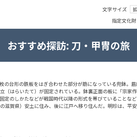
文字サイズ
指定文化財
おすすめ探訪:
刀・甲冑の旅
塗った64枚の台形の鉄板をはぎ合わせた部分が筋になっている兜
祓立（はらいたて）が固定されている。鉢裏正面の板に「宗家
固定のしかたなどが戦国時代以降の形式を帯びていることなど
在の滋賀県）安土に住み、後に江戸へ移り住んだ。明珍は、平