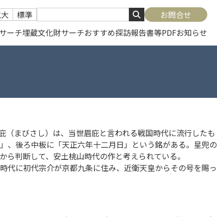
拡大
標準
お問合せ
サーチ
埋蔵文化財サーチ
おすすめ探訪
報告書等PDF
お知らせ
鉢。眉庇（まびさし）は、当世眉庇と言われる戦国時代に流行したも
作」、後ろ中板に「天正六年十二月日」という銘がある。星兜の
から判断して、安土桃山時代の作と考えられている。
安時代に初代宗介が京都九条に住み、近衛天皇からその号を賜っ