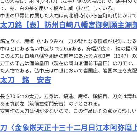
この大袖は、射向(いむけ)（左手）側の大袖だけで、馬手(め
て、赤、白の糸を用いて段々に威（おど）している。
中世の甲冑に付属した大袖は南北朝時代から室町時代にかけて
太刀銘【表】防州白崎八幡宮御剣願主源
鎬造りで、庵棟（いおりみね 刀の背となる頂点が鋭角になる
中ほどにある高い中反り で2.6㎝ある。身幅が広く、鎬の幅
この太刀は白崎八幡宮創建の前年にあたる貞和3年（1347）
刀工の守吉は備前畠田（現在の岡山県備前市畠田）の刀工で、北
た人物である。弘中氏は中世において岩国庄、岩国本庄を支配
太刀 銘 安吉
長さ70.6㎝の太刀。刀身は、鎬造、庵棟、鍛板目、刃文は湾
ある筑前左（筑前左衛門安吉）の子とされる。
安吉作の太刀は例が少ないので、この作品はその点から珍しい
刀〈金象嵌天正十三十二月日江本阿弥磨