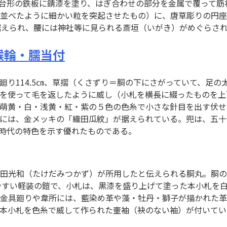
、12枚の台形の鉄板に錆漆を塗り、はぎ合わせの部分を金属で覆
並べたように細かい粒を突起させたもの）に、唐草彫りの円座
据えられ、腰には神社等に見られる斎垣（いがき）がめぐらさ
喉輪・臑当付
廻り114.5㎝、草摺（くさずり＝胴の下にさがっていて、足の
を使って毛を返したように威し（小札を横長に綴ったものを上
萌黄・白・浅黄・紅・紫の５色の色糸で小さな針目を出す伏せ
には、金メッキの「織田瓜紋」が据えられている。兜は、五十
時代の特色を示す優れたものである。
田光和（たけだみつかず）が所用したと伝えられる胴丸。胴の高
活動しやすい軽装の鎧で、小札は、黒漆を盛り上げて塗った本小札
金具廻りや韋所には、藍染め革や藻・牡丹・獅子が描かれた革
本小札を色糸で威して作られた壷袖（袂のない袖）が付いてい