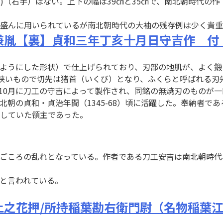
て)（右手）はない。上下の幅は39㎝と35㎝で、南北朝時代
盛んに用いられているが南北朝時代の大袖の残存例は少く貴重
兼胤【裏】貞和三年丁亥十月日守吉作 付
ようにした形状）で仕上げられており、刃部の地肌が、よく鍛え
が狭いもので切先は猪首（いくび）となり、ふくらと呼ばれる刃
の10月に刀工の守吉によって製作され、同銘の無焼刃のものが
朝の貞和・貞治年間（1345-68）頃に活躍した。奉納者で
していた領主であった。
れごころの乱れとなっている。作者である刀工安吉は南北朝時代、
と言われている。
上之花押/所持稲葉勘右衛門尉（名物稲葉