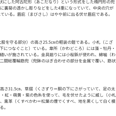
って筋状にした阿古陀形（あこだなり）という形式をした楕円形の兜
に裏菊の透かし彫りなどをした4重になっていて、中央の穴が
れている。眉庇（まびさし）はやや前に出る伏せ眉庇である。
太股を守る部分）の高さ25.5㎝の軽装の鎧である。小札（こざ
下につなぐこと）ている。韋所（かわどころ）には藻・牡丹・
縫いが施されている。金具廻りには小桜鋲が使われ、綿噛（わ
二間総覆輪筋兜（兜鉢のはぎ合わせの部分を金属で覆い、筋状
さ31.5㎝、草摺（くさずり＝胴の下にさがっていて、足の太
を白・紅・萌黄・紫の色糸を使って、毛を伏せたように威し（小札
、熏革（くすべかわ＝松葉の煙でくすべ、地を黒くして白く模
る。