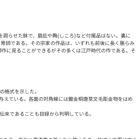
周らせた鉢で、眉庇や𩊱(しころ)など付属品はない。裏に
甲冑師である。その宗家の作品は、いずれも前後に長く脹らみ
冑師作に見ることができるがその多くは江戸時代の作である。そ
の格式を示した。
与えている。各面の対角線には鍍金桐唐草文毛彫金物をはめ
伝来であることも目録から判明している。