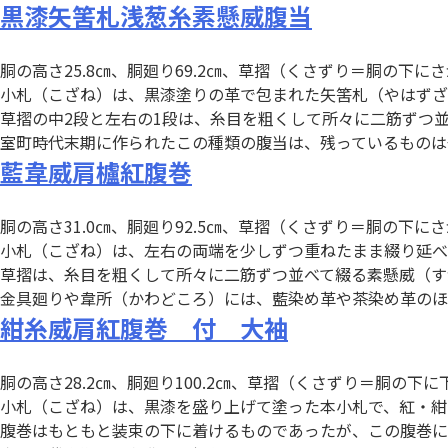
黒漆矢筈札浅葱糸素懸威腹当
胴の高さ25.8㎝、胴廻り69.2㎝、草摺（くさずり＝胴の下
小札（こざね）は、黒漆塗りの革で包まれた矢筈札（やはずざ
草摺の中2段と左右の1段は、糸目を粗くして所々に二筋ずつ
室町時代末期に作られたこの種類の腹当は、残っているものは
藍韋威肩櫨紅腹巻
胴の高さ31.0㎝、胴廻り92.5㎝、草摺（くさずり＝胴の下
小札（こざね）は、左右の両端を少しずつ重ねたまま綴り延べ
草摺は、糸目を粗くして所々に二筋ずつ並べて綴る素懸威（す
金具廻りや韋所（かわどころ）には、藍染め革や茶染め革のほ
紺糸威肩紅腹巻 付 大袖
胴の高さ28.2㎝、胴廻り100.2㎝、草摺（くさずり＝胴の下
小札（こざね）は、黒漆を盛り上げて塗った本小札で、紅・紺
腹巻はもともと装束の下に着けるものであったが、この腹巻には黒