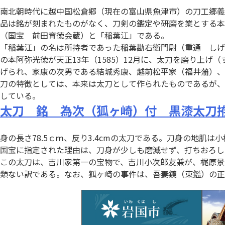
南北朝時代に越中国松倉郷（現在の富山県魚津市）の刀工郷義
品は銘が刻まれたものがなく、刀剣の鑑定や研磨を業とする本
（国宝 前田育徳会蔵）と「稲葉江」である。
「稲葉江」の名は所持者であった稲葉勘右衛門尉（重通 しげ
の本阿弥光徳が天正13年（1585）12月に、太刀を磨り上
げられ、家康の次男である結城秀康、越前松平家（福井藩）、
刀の特徴としては、本来は太刀として作られたものであるが、
している。
太刀 銘 為次（狐ヶ崎）付 黒漆太刀
身の長さ78.5ｃｍ、反り3.4cmの太刀である。刀身の地
国宝に指定された理由は、刀身が少しも磨滅せず、打ちおろし
この太刀は、吉川家第一の宝物で、吉川小次郎友兼が、梶原景
類ない訳である。なお、狐ヶ崎の事件は、吾妻鏡（東鑑）の正治