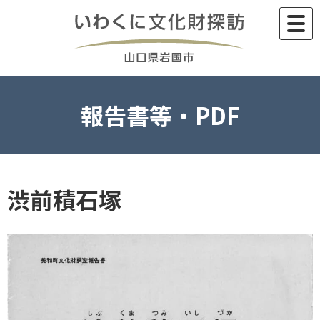
Skip
to
content
報告書等・PDF
渋前積石塚