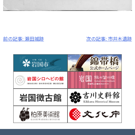
投
前の記事:
瀬田城跡
次の記事:
市井木遺跡
稿
ナ
ビ
ゲ
ー
岩国徴古館
シ
ョ
ン