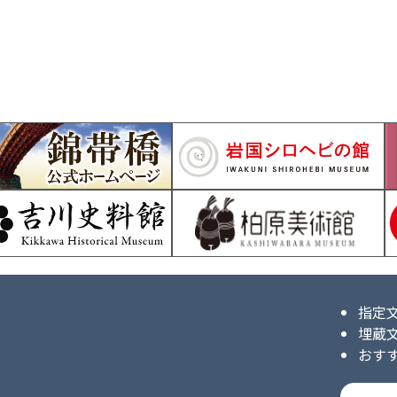
指定
埋蔵
おす