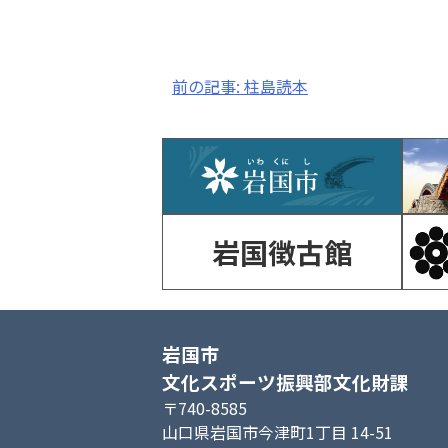
投
前の記事:
柱島読本
稿
ナ
ビ
ゲ
岩国徴古館
ー
シ
ョ
岩国市
ン
文化スポーツ振興部文化財課
〒740-8585
山口県岩国市今津町1丁目 14-51