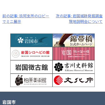
投
前の記事:
玖珂支所のロビー
次の記事:
岩国城跡発掘調査
でミニ展示
現地説明会について
稿
ナ
ビ
ゲ
ー
岩国徴古館
シ
ョ
ン
岩国市