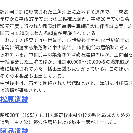
錦川河口部に形成された三角州上に立地する遺跡で、平成20
年度から平成27年度までの試掘確認調査、平成28年度から令
和元年度に行われた都市計画道楠中津線建設に伴う調査等、岩
国市内で20次にわたる調査が実施されている。
これまでの成果では中世前半、13世紀後半から14世紀前半の
港湾に関連する集落跡と中世後半、16世紀代の居館跡と考え
られている。中世前半の集落跡では礎石建物のほか、土師器を
一括廃棄した土坑のほか、推定40,000～50,000枚の渡来銭が
甕に埋納されていた一括出土銭も見つかっている。このほか、
多くの木製品も出土している。
中世後半は、石垣で囲繞された居館跡とされ、海側には船着き
場遺構が確認された。
松原遺跡
昭和28年（1953）に旧広瀬高校本郷分校の敷地造成のための
道路工事の際に竪穴住居跡および弥生土器が出土した。
阿品遺跡