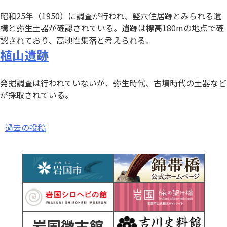
昭和25年（1950）に調査が行われ、竪穴住居跡とみられる遺
構と弥生土器が確認されている。遺跡は標高180mの地点で確
認されており、高地性集落と考えられる。
植山遺跡
発掘調査は行われていないが、弥生時代、古墳時代の土器など
が採取されている。
投
過去の投稿
稿
ナ
ビ
ゲ
ー
岩国徴古館