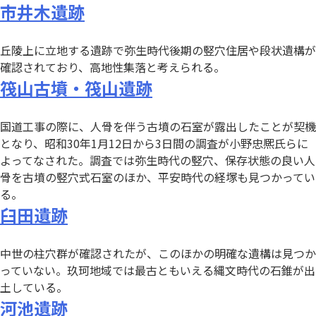
市井木遺跡
丘陵上に立地する遺跡で弥生時代後期の竪穴住居や段状遺構が
確認されており、高地性集落と考えられる。
筏山古墳・筏山遺跡
国道工事の際に、人骨を伴う古墳の石室が露出したことが契機
となり、昭和30年1月12日から3日間の調査が小野忠熈氏らに
よってなされた。調査では弥生時代の竪穴、保存状態の良い人
骨を古墳の竪穴式石室のほか、平安時代の経塚も見つかってい
る。
臼田遺跡
中世の柱穴群が確認されたが、このほかの明確な遺構は見つか
っていない。玖珂地域では最古ともいえる縄文時代の石錐が出
土している。
河池遺跡