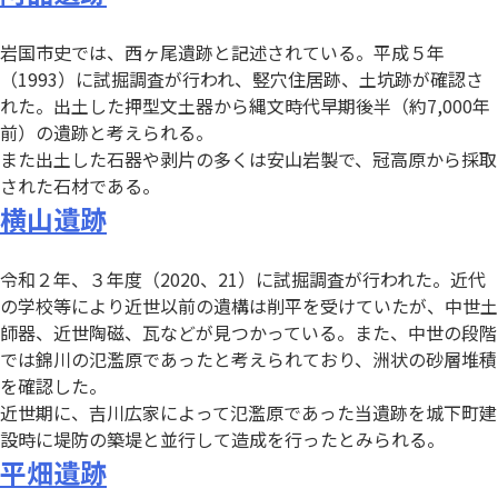
岩国市史では、西ヶ尾遺跡と記述されている。平成５年
（1993）に試掘調査が行われ、竪穴住居跡、土坑跡が確認さ
れた。出土した押型文土器から縄文時代早期後半（約7,000年
前）の遺跡と考えられる。
また出土した石器や剥片の多くは安山岩製で、冠高原から採取
された石材である。
横山遺跡
令和２年、３年度（2020、21）に試掘調査が行われた。近代
の学校等により近世以前の遺構は削平を受けていたが、中世土
師器、近世陶磁、瓦などが見つかっている。また、中世の段階
では錦川の氾濫原であったと考えられており、洲状の砂層堆積
を確認した。
近世期に、吉川広家によって氾濫原であった当遺跡を城下町建
設時に堤防の築堤と並行して造成を行ったとみられる。
平畑遺跡