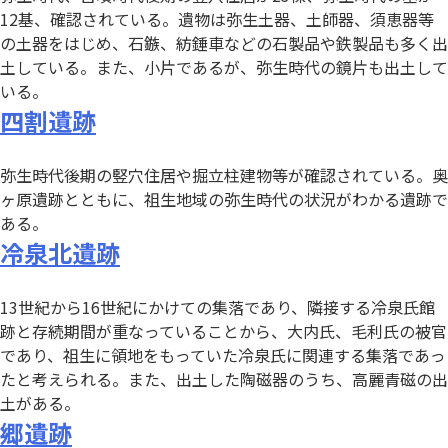
12基、確認されている。遺物は弥生土器、土師器、須恵器等
の土器をはじめ、石鏃、紡錘車などの石製品や鉄製品も多く出
土している。また、小片であるが、弥生時代の鏡片も出土して
いる。
四割遺跡
弥生時代後期の竪穴住居や掘立柱建物等が確認されている。奥
ヶ原遺跡とともに、祖生地域の弥生時代の状況がわかる遺跡で
ある。
冷泉北遺跡
13世紀から16世紀にかけての集落であり、隣接する冷泉氏館
跡と存続期間が重なっていることから、大内氏、毛利氏の被官
であり、祖生に領地をもっていた冷泉氏に関連する集落であっ
たと考えられる。また、出土した陶磁器のうち、高麗青磁の出
土がある。
郷遺跡