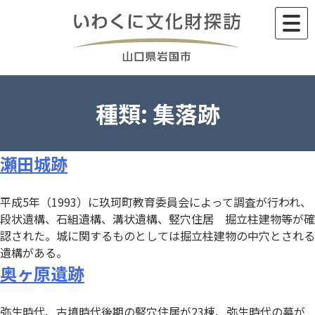
Skip
to
content
種類:
集落跡
瀬田城跡
平成5年（1993）に玖珂町教育委員会によって調査が行われ、
段状遺構、石組遺構、溝状遺構、竪穴住居 掘立柱建物等が確
認された。城に関するものとしては掘立柱建物の中穴とされる
遺構がある。
奥ヶ原遺跡
弥生時代、古墳時代後期の竪穴住居が23棟、弥生時代の墓が