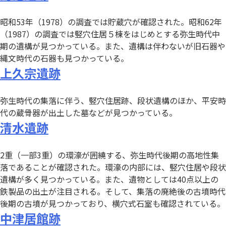
昭和53年（1978）の調査では貯蔵穴が確認された。昭和62年
（1987）の調査では竪穴住居５棟をはじめとする弥生時代中
期の遺構が見つかっている。また、遺構は伴わないが旧石器や
縄文時代の石器も見つかっている。
上久宗遺跡
弥生時代の集落に伴う、竪穴住居跡、段状遺構のほか、平安時
代の蔵骨器が出土した墓などが見つかっている。
清水遺跡
2重（一部3重）の環濠が囲繞する、弥生時代後期の高地性集
落であることが確認された。環濠の内部には、竪穴住居や段状
遺構が多く見つかっている。また、遺物としては40点以上の
鉄製品の出土が注目される。そして、集落の廃絶後の古墳時代
後期の古墳が見つかっており、横穴式石室も確認されている。
中津居館跡