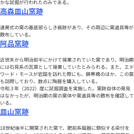
かな試掘が行われたのみである。
高森皿山窯跡
連房式の窯の基底部らしき痕跡があり、その周辺に窯道具等が
散布している。
阿品窯跡
近世末から明治前半にかけて操業されていた窯であり、明治期
には石見系の瓦窯として操業していたとみられる。また、エド
ワード・モースが岩国を訪れた際にも、錦帯橋のほか、この窯
も訪問しており、数点に陶器を購入している。
令和３年（2022）度に試掘調査を実施した。窯跡自体の発見
はなかったが、明治期の窯の窯体や窯道具等の散布を確認して
いる。
皿山窯跡
18世紀後半に開窯された窯で、肥前系磁器に類似する染付を