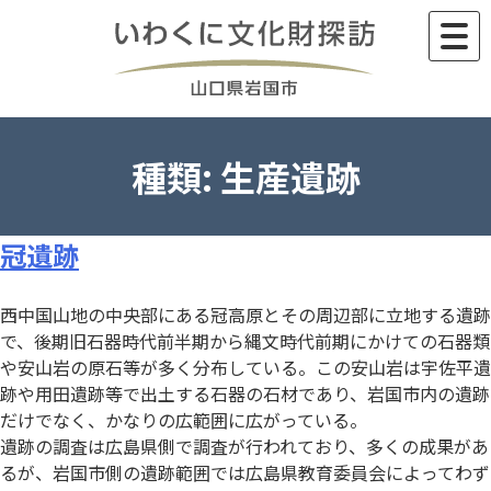
Skip
to
content
種類:
生産遺跡
冠遺跡
西中国山地の中央部にある冠高原とその周辺部に立地する遺跡
で、後期旧石器時代前半期から縄文時代前期にかけての石器類
や安山岩の原石等が多く分布している。この安山岩は宇佐平遺
跡や用田遺跡等で出土する石器の石材であり、岩国市内の遺跡
だけでなく、かなりの広範囲に広がっている。
遺跡の調査は広島県側で調査が行われており、多くの成果があ
るが、岩国市側の遺跡範囲では広島県教育委員会によってわず