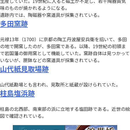
生産していた。19世紀に入ると磁土が不足し、若干陶器質気
味のものが焼かれるようになる。
遺跡内では、陶磁器や窯道具が採集されている。
多田窯跡
元禄13年（1700）に京都の陶工丹波屋安兵衛を招いて、多田
の地で開窯したのが、多田窯である。以降、19世紀の初頭ま
で岩国藩の御用窯として機能していた。窯跡自体は見つかって
いないが、匣鉢などの窯道具が採集されている。
山代紙見取場跡
山代紙勘場とも言われ、見取所と紙蔵が設けられていた。
柱島塩浜跡
柱島の北西部、南東部の浜に立地する塩田跡である。近世の絵
図で確認されている。