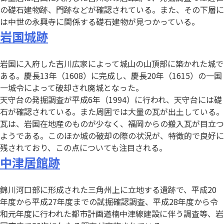
の礎石建物跡、門跡などが確認されている。また、その下層に
は中世の永興寺に関係する礎石建物が見つかっている。
岩国城跡
岩国に入府した吉川広家によって城山の山頂部に築かれた城で
ある。慶長13年（1608）に完成し、慶長20年（1615）の一国
一城令によって破却され廃城となった。
天守台の発掘調査が平成6年（1994）に行われ、天守台には礎
石が確認されている。また周囲では大量の瓦が出土している。
瓦は、岩国在地産のものが少なく、福岡からの搬入瓦が目立つ
ようである。このほか城の破却の際の状況が、特徴的で良好に
残されており、この点についても注目される。
中津居館跡
錦川河口部に形成された三角州上に立地する遺跡で、平成20
年度から平成27年度までの試掘確認調査、平成28年度から令
和元年度に行われた都市計画道楠中津線建設に伴う調査等、岩