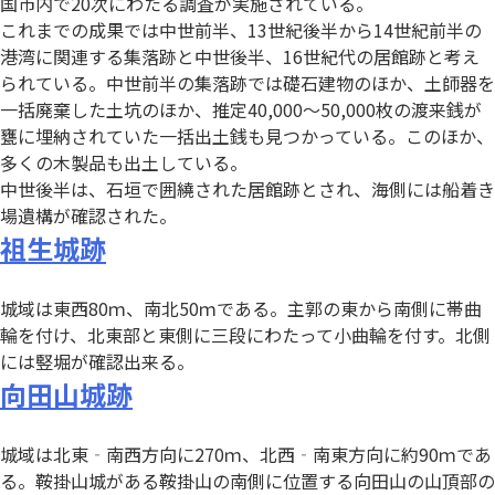
国市内で20次にわたる調査が実施されている。
これまでの成果では中世前半、13世紀後半から14世紀前半の
港湾に関連する集落跡と中世後半、16世紀代の居館跡と考え
られている。中世前半の集落跡では礎石建物のほか、土師器を
一括廃棄した土坑のほか、推定40,000～50,000枚の渡来銭が
甕に埋納されていた一括出土銭も見つかっている。このほか、
多くの木製品も出土している。
中世後半は、石垣で囲繞された居館跡とされ、海側には船着き
場遺構が確認された。
祖生城跡
城域は東西80ｍ、南北50ｍである。主郭の東から南側に帯曲
輪を付け、北東部と東側に三段にわたって小曲輪を付す。北側
には竪堀が確認出来る。
向田山城跡
城域は北東‐南西方向に270ｍ、北西‐南東方向に約90ｍであ
る。鞍掛山城がある鞍掛山の南側に位置する向田山の山頂部の