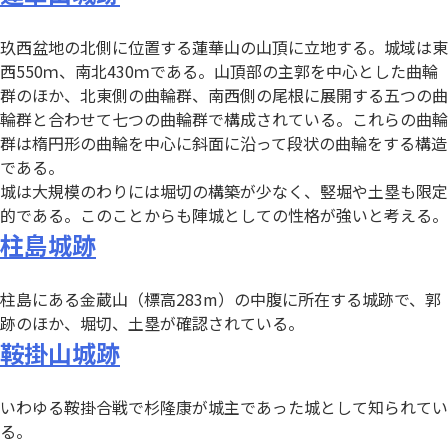
玖西盆地の北側に位置する蓮華山の山頂に立地する。城域は東
西550ｍ、南北430ｍである。山頂部の主郭を中心とした曲輪
群のほか、北東側の曲輪群、南西側の尾根に展開する五つの曲
輪群と合わせて七つの曲輪群で構成されている。これらの曲輪
群は楕円形の曲輪を中心に斜面に沿って段状の曲輪をする構造
である。
城は大規模のわりには堀切の構築が少なく、竪堀や土塁も限定
的である。このことからも陣城としての性格が強いと考える。
柱島城跡
柱島にある金蔵山（標高283m）の中腹に所在する城跡で、郭
跡のほか、堀切、土塁が確認されている。
鞍掛山城跡
いわゆる鞍掛合戦で杉隆康が城主であった城として知られてい
る。