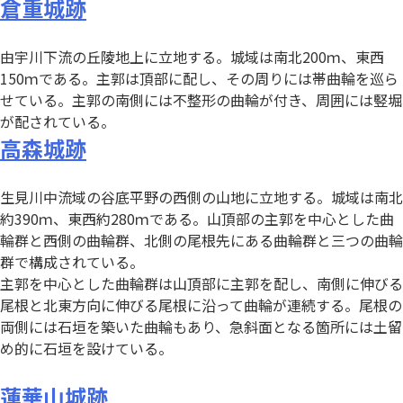
倉重城跡
由宇川下流の丘陵地上に立地する。城域は南北200ｍ、東西
150ｍである。主郭は頂部に配し、その周りには帯曲輪を巡ら
せている。主郭の南側には不整形の曲輪が付き、周囲には竪堀
が配されている。
高森城跡
生見川中流域の谷底平野の西側の山地に立地する。城域は南北
約390ｍ、東西約280ｍである。山頂部の主郭を中心とした曲
輪群と西側の曲輪群、北側の尾根先にある曲輪群と三つの曲輪
群で構成されている。
主郭を中心とした曲輪群は山頂部に主郭を配し、南側に伸びる
尾根と北東方向に伸びる尾根に沿って曲輪が連続する。尾根の
両側には石垣を築いた曲輪もあり、急斜面となる箇所には土留
め的に石垣を設けている。
蓮華山城跡