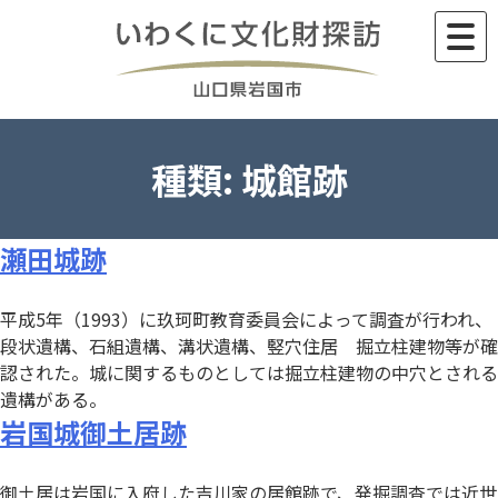
Skip
to
content
種類:
城館跡
瀬田城跡
平成5年（1993）に玖珂町教育委員会によって調査が行われ、
段状遺構、石組遺構、溝状遺構、竪穴住居 掘立柱建物等が確
認された。城に関するものとしては掘立柱建物の中穴とされる
遺構がある。
岩国城御土居跡
御土居は岩国に入府した吉川家の居館跡で、発掘調査では近世