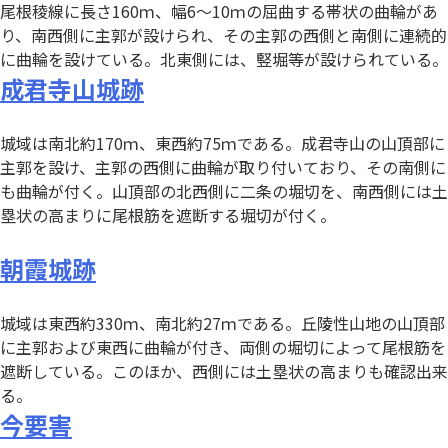
尾根稜線に長さ160ｍ、幅6～10ｍの屈曲する帯状の曲輪があ
り、南西側に主郭が設けられ、その主郭の西側と南側に連続的
に曲輪を設けている。北東側には、竪堀等が設けられている。
成君寺山城跡
城域は南北約170ｍ、東西約75ｍである。成君寺山の山頂部に
主郭を設け、主郭の西側に曲輪が取り付いており、その南側に
も曲輪が付く。山頂部の北西側に二条の堀切を、南西側には土
塁状の高まりに尾根筋を遮断する堀切が付く。
朝霞城跡
城域は東西約330ｍ、南北約27ｍである。丘陵性山地の山頂部
に主郭および東西に曲輪が付き、両側の堀切によって尾根筋を
遮断している。このほか、西側には土塁状の高まりも確認出来
る。
今要害