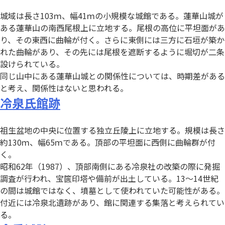
城域は長さ103ｍ、幅41ｍの小規模な城館である。蓮華山城が
ある蓮華山の南西尾根上に立地する。尾根の高位に平坦面があ
り、その東西に曲輪が付く。さらに東側には三方に石垣が築か
れた曲輪があり、その先には尾根を遮断するように堀切が二条
設けられている。
同じ山中にある蓮華山城との関係性については、時期差がある
と考え、関係性はないと思われる。
冷泉氏館跡
祖生盆地の中央に位置する独立丘陵上に立地する。規模は長さ
約130ｍ、幅65ｍである。頂部の平坦面に西側に曲輪群が付
く。
昭和62年（1987）、頂部南側にある冷泉社の改築の際に発掘
調査が行われ、宝篋印塔や備前が出土している。13～14世紀
の間は城館ではなく、墳墓として使われていた可能性がある。
付近には冷泉北遺跡があり、館に関連する集落と考えられてい
る。