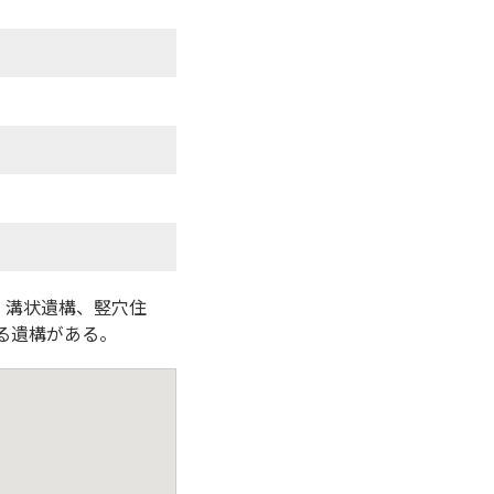
、溝状遺構、竪穴住
る遺構がある。