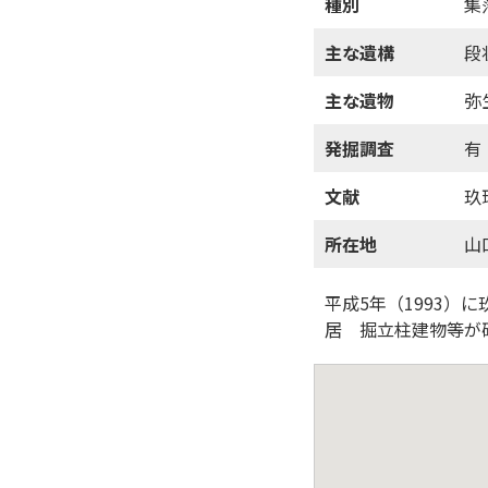
種別
集
主な遺構
段
主な遺物
弥
発掘調査
有
文献
玖
所在地
山
平成5年（1993
居 掘立柱建物等が