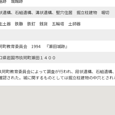
落跡 城館跡
状遺構、石組遺構、溝状遺構、竪穴住居 掘立柱建物 堀切
生土器 鉄鏃 鉄釘 銭貨 五輪塔 土師器
珂町教育委員会 1994 『瀬田城跡』
口県岩国市玖珂町瀬田１４００
）に玖珂町教育委員会によって調査が行われ、段状遺構、石組遺構
確認された。城に関するものとしては掘立柱建物の中穴とされ