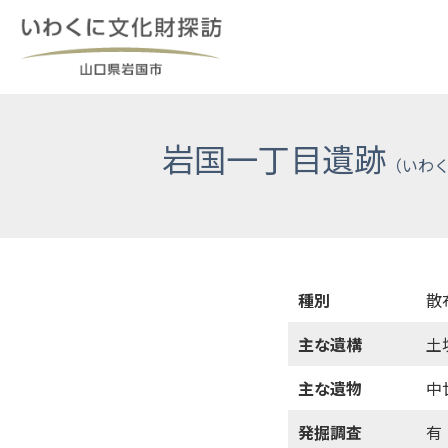
Skip
to
content
岩国一丁目遺跡
種別
散
主な遺構
土
主な遺物
中
発掘調査
有