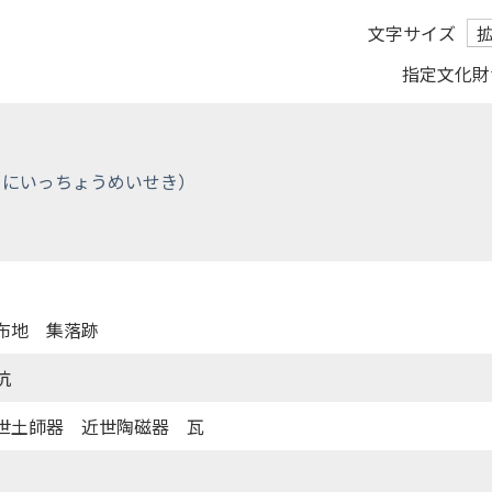
文字サイズ
指定文化財
布地 集落跡
坑
世土師器 近世陶磁器 瓦