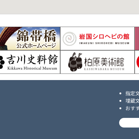
指定
埋蔵
おす