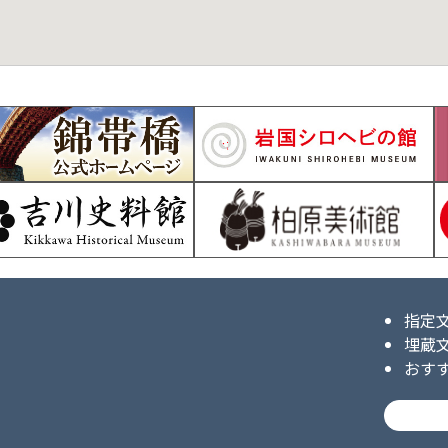
指定
埋蔵
おす