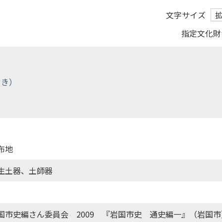
文字サイズ
指定文化財
布地
生土器、土師器
国市史編さん委員会 2009 『岩国市史 通史編一』（岩国市