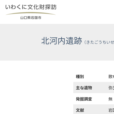
Skip
to
content
北河内遺跡
種別
散
主な遺物
弥
発掘調査
無
文献
岩