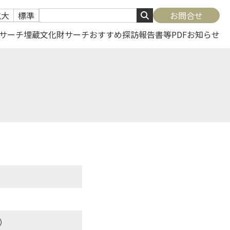
拡大
標準
お問合せ
サーチ
埋蔵文化財サーチ
おすすめ探訪
報告書等PDF
お知らせ
）