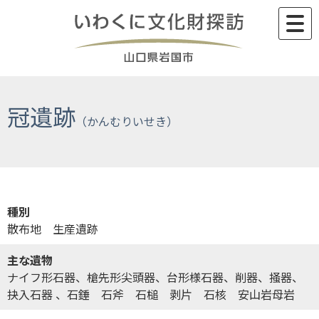
Skip
to
content
冠遺跡
種別
散布地 生産遺跡
主な遺物
ナイフ形石器、槍先形尖頭器、台形様石器、削器、掻器、
抉入石器 、石錘 石斧 石槌 剥片 石核 安山岩母岩