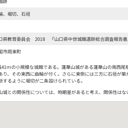
館跡
輪、堀切、石垣
口県教育委員会 2018 『山口県中世城館遺跡総合調査報告書
国市周東町
、幅41ｍの小規模な城館である。蓮華山城がある蓮華山の南西尾
あり、その東西に曲輪が付く。さらに東側には三方に石垣が築
断するように堀切が二条設けられている。
山城との関係性については、時期差があると考え、関係性はな