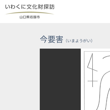
Skip
to
content
今要害