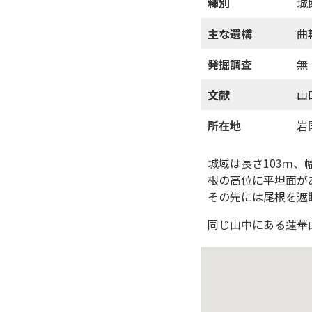
種別
城
主な遺構
曲
発掘調査
無
文献
山
所在地
岩
城域は長さ103ｍ
根の高位に平坦面が
その先には尾根を遮
同じ山中にある蓮華