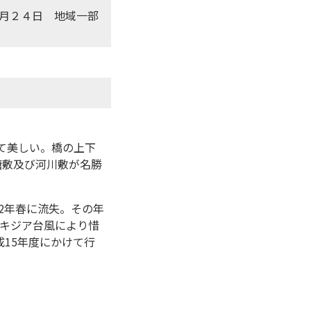
月２４日 地域一部
て美しい。橋の上下
堤塘敷及び河川敷が名勝
2年春に流失。その年
のキジア台風により惜
成15年度にかけて行