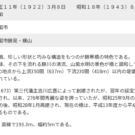
正１１年（１９２２）３月８日 昭和１８年（１９４３）８
加
国市
国市錦見・横山
境、珍しい形状と巧みな構造をもつのが錦帯橋の特色である。
緑、その下を流れる錦川の清流、山紫水明の景色が橋と調和し
）の地点から上流350間（637ｍ）下流230間（418ｍ）以内の
れている。
1673）第三代藩主吉川広嘉によって創建されたが、翌年の延宝
され、以来、276年間秀麗な姿を誇っていたが、昭和25年9月
後、昭和28年1月再建され、現在の橋は、平成13年度から平
るものである。
、直線で193.3ｍ、幅約5ｍである。