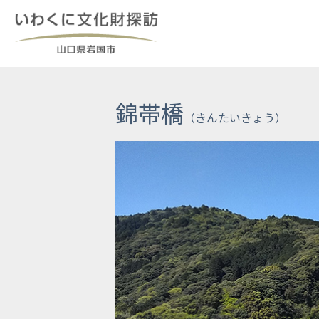
Skip
to
content
錦帯橋