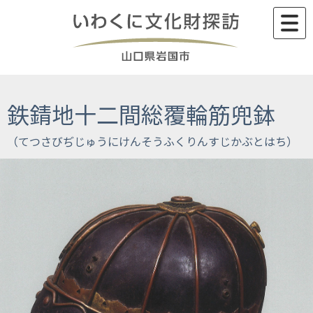
Skip
to
content
鉄錆󠄀地十二間総覆輪筋兜鉢