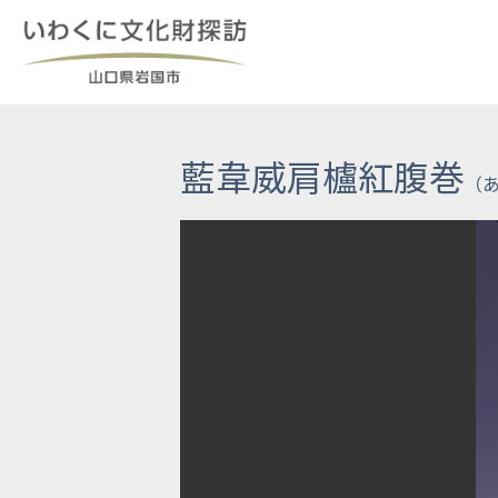
Skip
to
content
藍韋威肩櫨紅腹巻