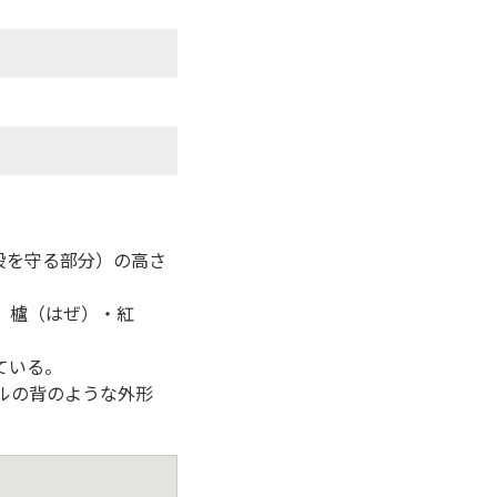
太股を守る部分）の高さ
、櫨（はぜ）・紅
。
ている。
ルの背のような外形
。