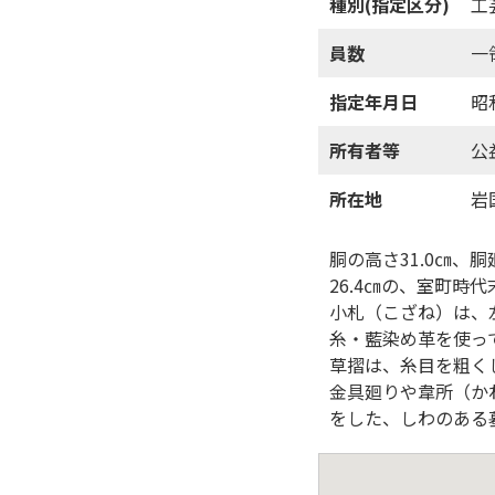
種別(指定区分)
工
員数
一
指定年月日
昭
所有者等
公
所在地
岩
胴の高さ31.0㎝、
26.4㎝の、室町時
小札（こざね）は、
糸・藍染め革を使っ
草摺は、糸目を粗く
金具廻りや韋所（か
をした、しわのある