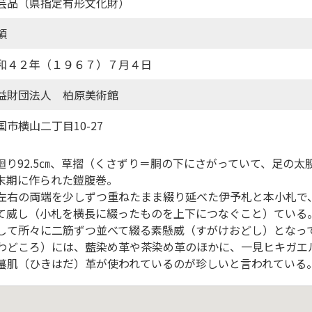
芸品（県指定有形文化財）
領
和４２年（１９６７）７月４日
益財団法人 柏原美術館
国市横山二丁目10-27
胴廻り92.5㎝、草摺（くさずり＝胴の下にさがっていて、足の
代末期に作られた鎧腹巻。
左右の両端を少しずつ重ねたまま綴り延べた伊予札と本小札で
て威し（小札を横長に綴ったものを上下につなぐこと）ている
して所々に二筋ずつ並べて綴る素懸威（すがけおどし）となっ
わどころ）には、藍染め革や茶染め革のほかに、一見ヒキガエ
蟇肌（ひきはだ）革が使われているのが珍しいと言われている