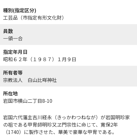
種別(指定区分)
工芸品（市指定有形文化財）
員数
一領一合
指定年月日
昭和６２年（１９８７）１月９日
所有者等
宗教法人 白山比咩神社
所在地
岩国市横山二丁目8-10
岩国六代藩主吉川経永（きっかわつねなが）が岩国明珍家
の祖である甲冑師明珍又ヱ門宗性に命じて、寛保2年
（1740）に製作させた、華美で豪華な甲冑である。