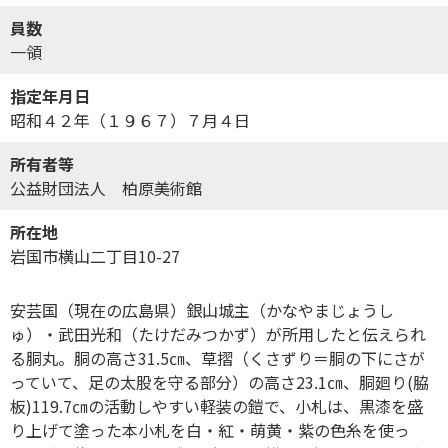
員数
一領
指定年月日
昭和４２年（１９６７）７月４日
所有者等
公益財団法人 柏原美術館
所在地
岩国市横山二丁目10-27
安芸国（現在の広島県）銀山城主（かなやまじょうし
ゅ）・武田光和（たけだみつかず）が所用したと伝えられ
る胴丸。胴の高さ31.5㎝、草摺（くさずり＝胴の下にさが
っていて、足の太股を守る部分）の高さ23.1㎝、胴廻り(脇
板)119.7㎝の活動しやすい軽装の鎧で、小札は、黒漆を盛
り上げて塗った本小札を白・紅・萌黄・紫の色糸を使っ