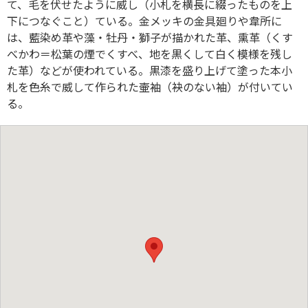
て、毛を伏せたように威し（小札を横長に綴ったものを上
下につなぐこと）ている。金メッキの金具廻りや韋所に
は、藍染め革や藻・牡丹・獅子が描かれた革、熏革（くす
べかわ＝松葉の煙でくすべ、地を黒くして白く模様を残し
た革）などが使われている。黒漆を盛り上げて塗った本小
札を色糸で威して作られた壷袖（袂のない袖）が付いてい
る。