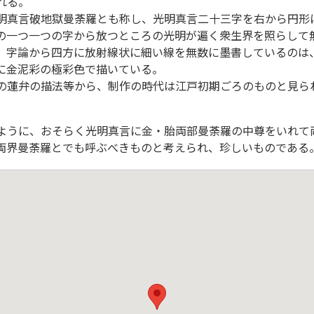
れる。
明真言破地獄曼荼羅とも称し、光明真言二十三字を右から円形
の一つ一つの字から放つところの光明が遍く衆生界を照らして
、字論から四方に放射線状に細い線を無数に墨書しているのは
に金泥彩の極彩色で描いている。
の蓮弁の描法等から、制作の時代は江戸初期ごろのものと見ら
ように、おそらく光明真言に金・胎両部曼荼羅の中尊をいれて
両界曼荼羅とでも呼ぶべきものと考えられ、珍しいものである