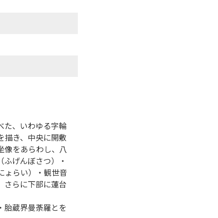
べた、いわゆる字輪
を描き、中央に開敷
坐像をあらわし、八
（ふげんぼさつ）・
にょらい）・観世音
、さらに下部に蓮台
・胎蔵界曼荼羅とを