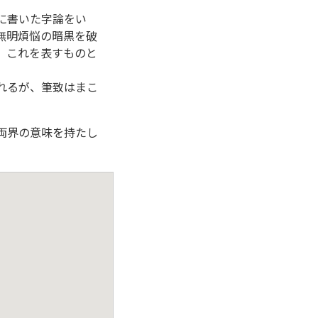
に書いた字論をい
無明煩悩の暗黒を破
、これを表すものと
れるが、筆致はまこ
両界の意味を持たし
。