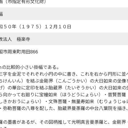
画（市指定有形文化財）
幅
和５０年（１９７５）１２月１０日
教法人 極楽寺
国市周東町用田866
.0cmの比較的小さい掛幅である。
三字を金泥でそれぞれ小円の中に書き、これを右から円形に並
ちけんいん）を結ぶ金剛界（こんごうかい）の大日如来の坐像
げ）の華台に定印を結ぶ胎蔵界（たいぞうかい）の大日如来の
ら向かって右廻りに宝幢如来（ほうどうにょらい）・普賢菩薩
しきかおうにょらい）・文殊菩薩・無量寿如来（むりょうじゅ
・弥勒菩薩の八尊を配した、胎蔵界曼荼羅の中台八葉院を描き
羅の墨書があるが、その図柄推して光明真言曼荼羅と、金剛界