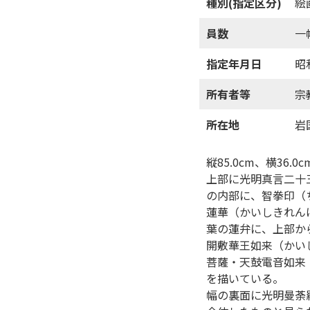
種別(指定区分)
絵
員数
一
指定年月日
昭
所有者等
宗
所在地
岩
縦85.0cm、横36
上部に光明真言二十
の内部に、智拳印（
蓮華（かいしきれん
葉の蓮弁に、上部か
開敷華王如来（かい
菩薩・天鼓電音如来
を描いている。
幅の裏面に光明曼荼