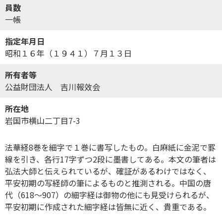
員数
一帳
指定年月日
昭和１６年（１９４１）７月１３日
所有者等
公益財団法人 吉川報效会
所在地
岩国市横山二丁目7-3
法華経8巻を細字で１巻に書写したもの。白麻紙に金泥で罫
線を引き、各行17字ずつ2段に墨書してある。本文の筆者は
弘法大師と伝えられているが、確証があるわけではなく、
平安初期の写経師の筆によるものと推測される。中国の唐
代（618～907）の細字経は御物の他にも見受けられるが、
平安初期に作成された細字経は皆無に近く、貴重である。