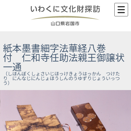
Skip
to
content
紙本墨書細字法華経八巻
付 仁和寺任助法親王御譲状
一通