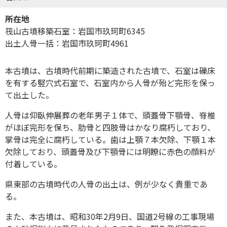
所在地
筏山古墳移築石室：岩国市玖珂町6345
出土人骨一括：岩国市玖珂町4961
本古墳は、古墳時代前期に築造された古墳で、石室は礫床
を有する竪穴式石室で、石室内から人骨が殆ど完形を保っ
て出土した。
人骨は仰臥伸展葬の老年男子１体で、頭蓋骨下顎骨、脊椎
がほぼ完形を保ち、肋骨と四肢骨はかなり腐朽しており、
掌骨は完全に腐朽している。歯は上顎７本欠除、下顎１本
欠除しており、頭蓋骨及び下顎骨には明瞭に赤色の顔料が
付着している。
県東部の古墳時代の人骨の出土は、例が少なく貴重であ
る。
また、本古墳は、昭和30年2月9日、国道2号線の工事現場