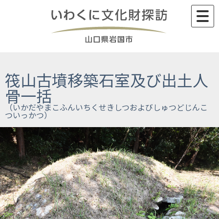
Skip
to
content
筏山古墳移築石室及び出土人
骨一括