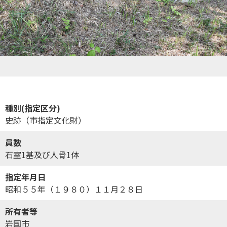
種別(指定区分)
史跡（市指定文化財）
員数
石室1基及び人骨1体
指定年月日
昭和５５年（１９８０）１１月２８日
所有者等
岩国市