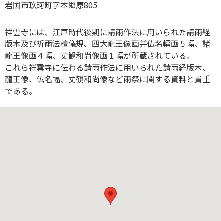
岩国市玖珂町字本郷原805
祥雲寺には、江戸時代後期に請雨作法に用いられた請雨経
版木及び祈雨法檀儀規、四大龍王像画并仏名幅画５幅、諸
龍王像画４幅、丈観和尚像画１幅が所蔵されている。
これら祥雲寺に伝わる請雨作法に用いられた請雨経版木、
龍王像、仏名幅、丈観和尚像など雨祭に関する資料と貴重
である。