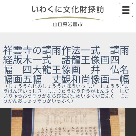
Skip
to
content
祥雲寺の請雨作法一式 請雨
経版木一式 諸龍王像画四
幅 四大龍王像画 幷 仏名
幅画五幅 丈観和尚像画一幅