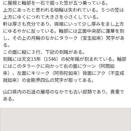
に屋根と軸部を一石で掘った笠が五つ乗っている。
上方にあったと思われる相輪は失われている。５つの笠は
上方にゆくにつれて大きさを小さくしている。
軒は厚さも充分であり、両端にいって少し厚みをまし上方
にゆるやかに反っている。軸部には正面中央部に蓮華を刻
し、その上の月輪のなかにタラーク（宝生如来）梵字があ
る。
この面に縦に３行、下記の刻銘がある。
刻銘には天文15年（1546）の紀年銘が刻まれている。軸部
にはこのタラークに向かって右の面にウーン（阿閦如
来）、左面にキリーク（阿弥陀如来）背面にアク（不空成
就如来）の金剛界四仏の梵字が彫ってある。
山口県内の石造の層塔のなかでも古い部類であり、貴重で
ある。