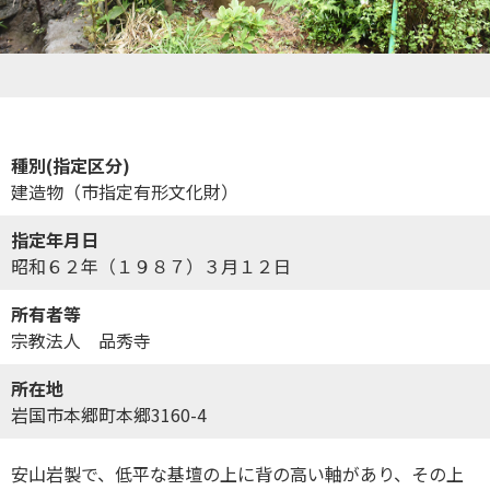
種別(指定区分)
建造物（市指定有形文化財）
指定年月日
昭和６２年（１９８７）３月１２日
所有者等
宗教法人 品秀寺
所在地
岩国市本郷町本郷3160-4
安山岩製で、低平な基壇の上に背の高い軸があり、その上