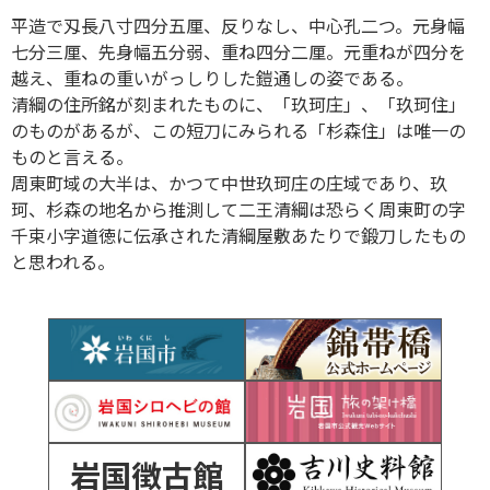
平造で刄長八寸四分五厘、反りなし、中心孔二つ。元身幅
七分三厘、先身幅五分弱、重ね四分二厘。元重ねが四分を
越え、重ねの重いがっしりした鎧通しの姿である。
清綱の住所銘が刻まれたものに、「玖珂庄」、「玖珂住」
のものがあるが、この短刀にみられる「杉森住」は唯一の
ものと言える。
周東町域の大半は、かつて中世玖珂庄の庄域であり、玖
珂、杉森の地名から推測して二王清綱は恐らく周東町の字
千束小字道徳に伝承された清綱屋敷あたりで鍛刀したもの
と思われる。
岩国徴古館