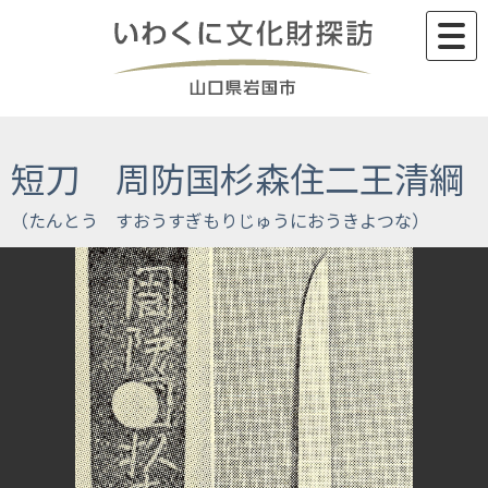
Skip
to
content
短刀 周防国杉森住二王清綱