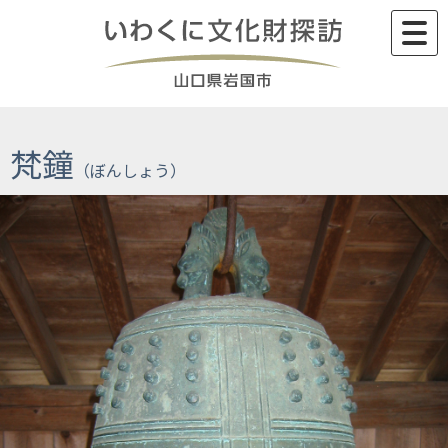
Skip
to
content
梵鐘