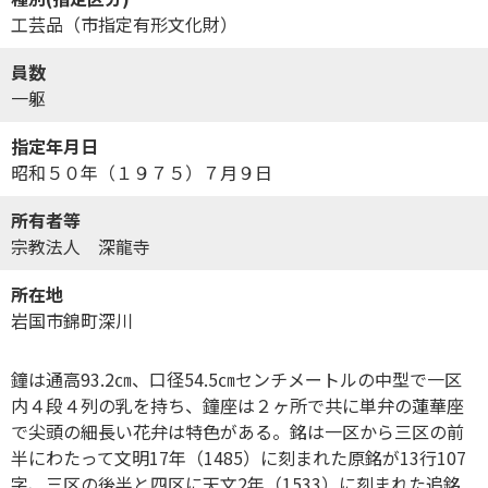
工芸品（市指定有形文化財）
員数
一躯
指定年月日
昭和５０年（１９７５）７月９日
所有者等
宗教法人 深龍寺
所在地
岩国市錦町深川
鐘は通高93.2㎝、口径54.5㎝センチメートルの中型で一区
内４段４列の乳を持ち、鐘座は２ヶ所で共に単弁の蓮華座
で尖頭の細長い花弁は特色がある。銘は一区から三区の前
半にわたって文明17年（1485）に刻まれた原銘が13行107
字、三区の後半と四区に天文2年（1533）に刻まれた追銘