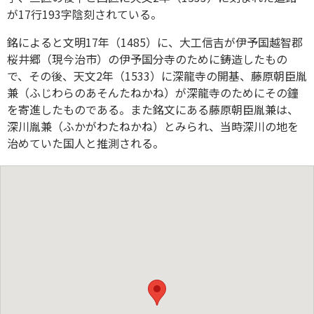
が17行193字陰刻されている。
銘によると文明17年（1485）に、大工信吉が伊予国越智郡
桜井郷（現今治市）の伊予国分寺のために鋳造したもの
で、その後、天文2年（1533）に深龍寺の開基、藤原朝臣胤
兼（ふじわらのあそんたねかね）が深龍寺のためにその鐘
を寄進したものである。また銘文にある藤原朝臣胤兼は、
深川胤兼（ふかがわたねかね）とみられ、当時深川の地を
治めていた国人と推測される。