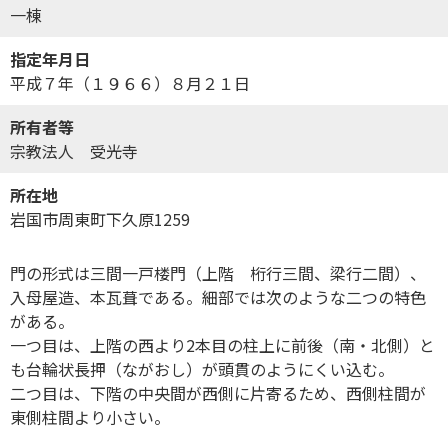
一棟
指定年月日
平成７年（１９６６）８月２１日
所有者等
宗教法人 受光寺
所在地
岩国市周東町下久原1259
門の形式は三間一戸楼門（上階 桁行三間、梁行二間）、
入母屋造、本瓦葺である。細部では次のような二つの特色
がある。
一つ目は、上階の西より2本目の柱上に前後（南・北側）と
も台輪状長押（ながおし）が頭貫のようにくい込む。
二つ目は、下階の中央間が西側に片寄るため、西側柱間が
東側柱間より小さい。