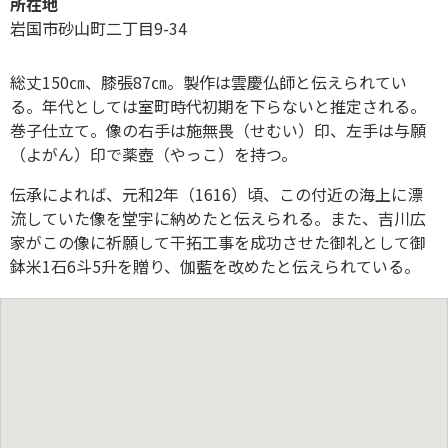
所在地
岩国市砂山町二丁目9-34
総丈150㎝、膝張87㎝。製作は雲慶仏師と伝えられてい
る。年代としては室町時代初期を下らないと推定される。
巻子仕立て。像の右手は施無畏（せむい）印、左手は与願
（よがん）印で薬壺（やっこ）を持つ。
伝承によれば、元和2年（1616）頃、この付近の海上に漂
流していた像を堂宇に納めたと伝えられる。また、吉川広
家がこの像に祈願して干拓工事を成功させた御礼として御
鉢米1石6斗5升を贈り、伽藍を改めたと伝えられている。