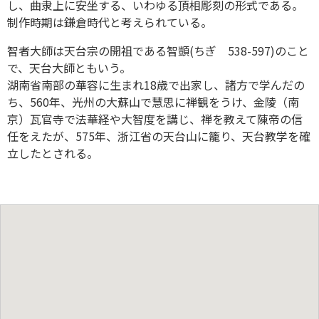
し、曲隶上に安坐する、いわゆる頂相彫刻の形式である。
制作時期は鎌倉時代と考えられている。
智者大師は天台宗の開祖である智顗(ちぎ 538-597)のこと
で、天台大師ともいう。
湖南省南部の華容に生まれ18歳で出家し、諸方で学んだの
ち、560年、光州の大蘇山で慧思に禅観をうけ、金陵（南
京）瓦官寺で法華経や大智度を講じ、禅を教えて陳帝の信
任をえたが、575年、浙江省の天台山に籠り、天台教学を確
立したとされる。