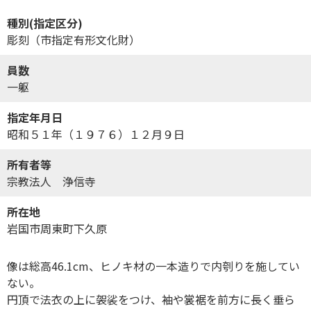
種別(指定区分)
彫刻（市指定有形文化財）
員数
一躯
指定年月日
昭和５１年（１９７６）１２月９日
所有者等
宗教法人 浄信寺
所在地
岩国市周東町下久原
像は総高46.1cm、ヒノキ材の一本造りで内刳りを施してい
ない。
円頂で法衣の上に袈裟をつけ、袖や裳裾を前方に長く垂ら