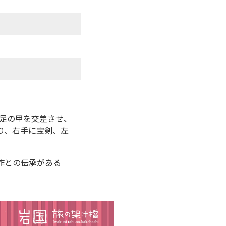
に足の甲を交差させ、
り、右手に宝剣、左
作との伝承がある