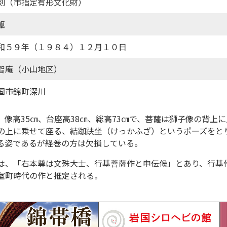
刻（市指定有形文化財）
躯
和５９年（１９８４）１２月１０日
智庵（小山地区）
国市錦町深川
、像高35㎝、台座高38㎝、総高73㎝で、菩薩は獅子像の背上
の上に乗せて座る、結跏趺坐（けっかふざ）というポーズをと
る姿であるが経巻の方は欠損している。
は、「右本尊は文殊大士、行基菩薩作と申伝候」とあり、行基
室町時代の作と推定される。