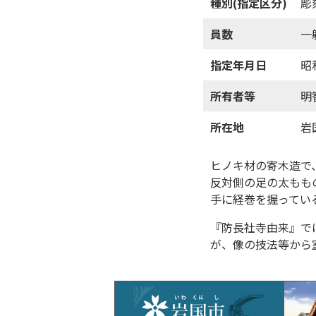
種別(指定区分)
彫
員数
一
指定年月日
昭
所有者等
明
所在地
岩
ヒノキ材の寄木造で
反対側の足の太もも
手に経巻を握ってい
『防長社寺由来』で
が、像の技法等から