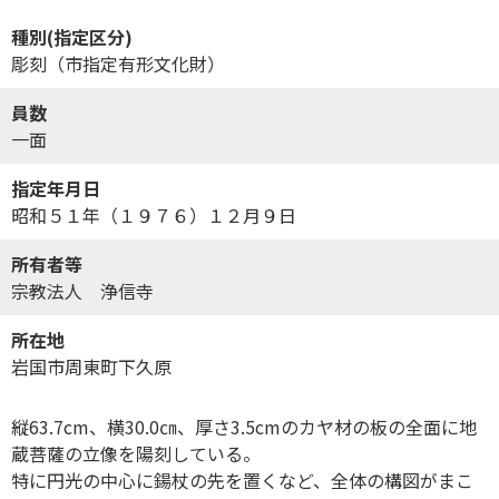
種別(指定区分)
彫刻（市指定有形文化財）
員数
一面
指定年月日
昭和５１年（１９７６）１２月９日
所有者等
宗教法人 浄信寺
所在地
岩国市周東町下久原
縦63.7cm、横30.0㎝、厚さ3.5cmのカヤ材の板の全面に地
蔵菩薩の立像を陽刻している。
特に円光の中心に鍚杖の先を置くなど、全体の構図がまこ