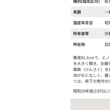
種別(指定区分)
彫
員数
一
指定年月日
昭
所有者等
宗
所在地
岩
像高91.3cmで
を大きく開き、左眼
羂索（けんさく）を
体がおとなしく、裳
ては、県下の秀作の
昭和30年度(1955