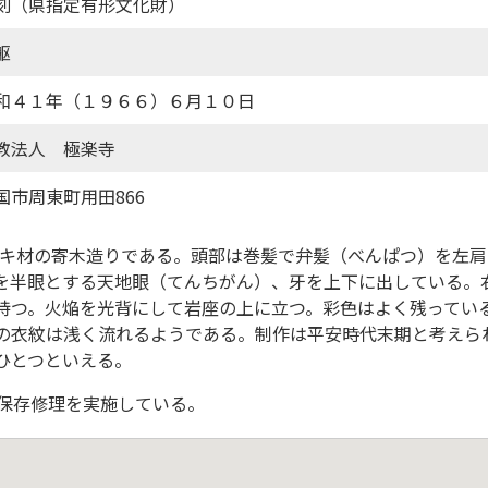
刻（県指定有形文化財）
躯
和４１年（１９６６）６月１０日
教法人 極楽寺
国市周東町用田866
、ヒノキ材の寄木造りである。頭部は巻髪で弁髪（べんぱつ）を左
を半眼とする天地眼（てんちがん）、牙を上下に出している。
持つ。火焔を光背にして岩座の上に立つ。彩色はよく残ってい
の衣紋は浅く流れるようである。制作は平安時代末期と考えら
ひとつといえる。
)に保存修理を実施している。