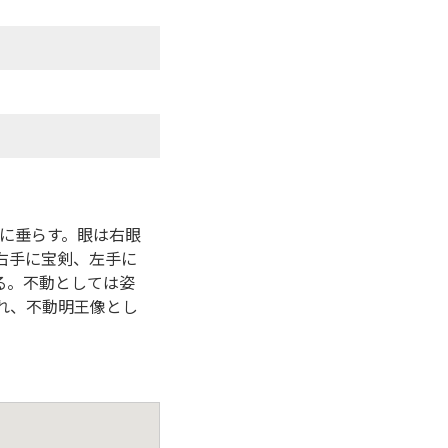
肩に垂らす。眼は右眼
右手に宝剣、左手に
る。不動としては姿
れ、不動明王像とし