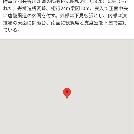
陸軍元帥長谷川好道の邸宅跡に昭和2年（1926）に建てら
れた。寄棟造桟瓦葺、桁行24m梁間10m、妻入で正面中央
に唐破風造の玄関を付す。外部は下見板張とし、内部は演
技場の東面に師範台、南面に観覧席と支度室を下屋で設け
ている。