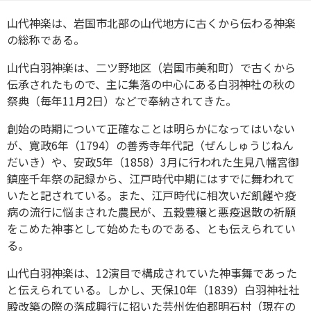
山代神楽は、岩国市北部の山代地方に古くから伝わる神楽
の総称である。
山代白羽神楽は、二ツ野地区（岩国市美和町）で古くから
伝承されたもので、主に集落の中心にある白羽神社の秋の
祭典（毎年11月2日）などで奉納されてきた。
創始の時期について正確なことは明らかになってはいない
が、寛政6年（1794）の善秀寺年代記（ぜんしゅうじねん
だいき）や、安政5年（1858）3月に行われた生見八幡宮御
鎮座千年祭の記録から、江戸時代中期にはすでに舞われて
いたと記されている。また、江戸時代に相次いだ飢饉や疫
病の流行に悩まされた農民が、五穀豊穣と悪疫退散の祈願
をこめた神事として始めたものである、とも伝えられてい
る。
山代白羽神楽は、12演目で構成されていた神事舞であった
と伝えられている。しかし、天保10年（1839）白羽神社社
殿改築の際の落成興行に招いた芸州佐伯郡明石村（現在の