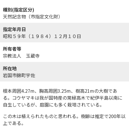
種別(指定区分)
天然記念物（市指定文化財）
指定年月日
昭和５９年（１９８４）１２月１０日
所有者等
宗教法人 玉蔵寺
所在地
岩国市錦町宇佐
根本周囲4.27m、胸高周囲3.25m、樹高21mの大樹であ
る。コウヤマキは我が国特産の常緑高木で紀伊半島以南に
自生しているが、庭園にも多く栽培されている。
この木は植えられたものと思われる。樹齢は推定で200年以
上である。