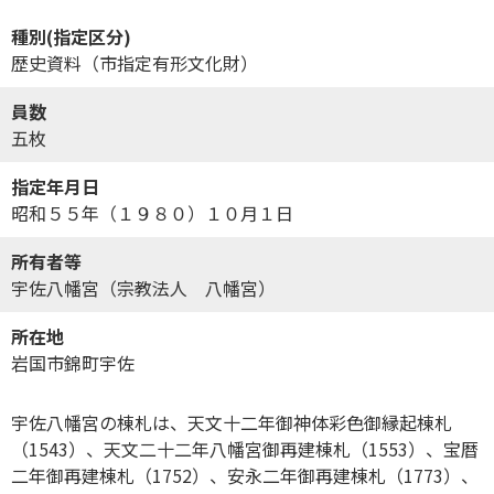
種別(指定区分)
歴史資料（市指定有形文化財）
員数
五枚
指定年月日
昭和５５年（１９８０）１０月１日
所有者等
宇佐八幡宮（宗教法人 八幡宮）
所在地
岩国市錦町宇佐
宇佐八幡宮の棟札は、天文十二年御神体彩色御縁起棟札
（1543）、天文二十二年八幡宮御再建棟札（1553）、宝暦
二年御再建棟札（1752）、安永二年御再建棟札（1773）、