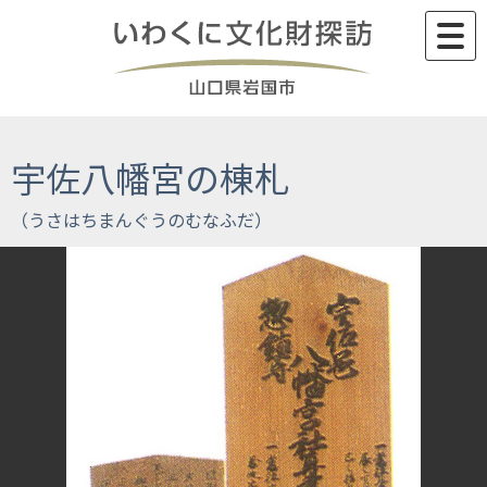
Skip
to
content
宇佐八幡宮の棟札