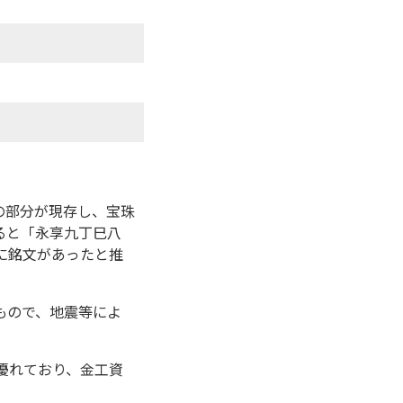
の部分が現存し、宝珠
ると「永享九丁巳八
に銘文があったと推
たもので、地震等によ
優れており、金工資