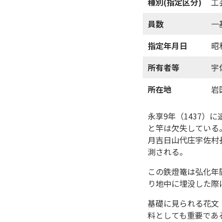
種別(指定区分)
工
員数
一
指定年月日
昭
所有者等
宇
所在地
岩
永享9年（1437
と竿は欠失している
月吉日山代庄宇佐村
測される。
この鉄燈篭は弘化年間
り地中に埋没した際
基礎に見られる花文
料としても重要であ