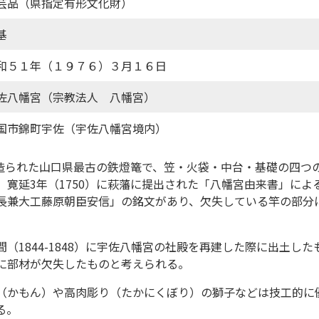
芸品（県指定有形文化財）
基
和５１年（１９７６）３月１６日
佐八幡宮（宗教法人 八幡宮）
国市錦町宇佐（宇佐八幡宮境内）
）に造られた山口県最古の鉄燈篭で、笠・火袋・中台・基礎の四つ
。寛延3年（1750）に萩藩に提出された「八幡宮由来書」によ
長兼大工藤原朝臣安信」の銘文があり、欠失している竿の部分
（1844-1848）に宇佐八幡宮の社殿を再建した際に出土し
に部材が欠失したものと考えられる。
（かもん）や高肉彫り（たかにくぼり）の獅子などは技工的に
る。