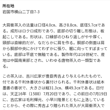
所在地
岩国市横山二丁目7-3
大肩衝茶入の法量は口径4.0㎝、高さ8.8㎝、底径5.7㎝であ
る。成形はロクロ成形であり、底部の切り離し形態は、板
起こしである。形状は、口縁部のひねり返しがやや厚く、
頸部は直線的だが、なだらかに肩を作る。胴部の側面は肩
から胴部中央にかけてわずかに張り、裾に向ってすぼまって
いる。底部は平底で無釉である。製作年代は16世紀で、産
地は中国南東部とされ、いわゆる唐物茶入の一類型であ
る。
この茶入は、吉川広家が豊臣秀吉より与えられたもので、
付である千利休書状から裏付けられる。千利休書状は紙本
墨書の書状で、大きさは縦31.3㎝、横49.3㎝である。日付
は、天正16年（1588）7月20日であり、この前日の7月19日
に、吉広家は毛利輝元、小早川隆景とともに上洛している
ことから、その際に秀吉より贈られた茶入が大肩衝茶入で