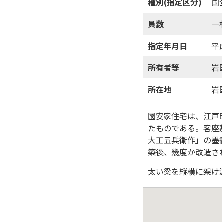
種別(指定区分)
国
員数
一
指定年月日
平
所有者等
岩
所在地
岩
國安家住宅は、江戸
たものである。客座
大工五兵衛作」の墨
築後、幾度か改造さ
太い梁を縦横に架け