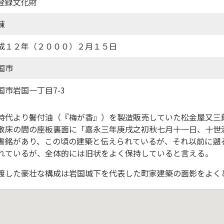
登録文化財
棟
成１２年（２０００）２月１５日
国市
国市岩国一丁目7-3
時代より鬢付油（『梅が香』）を製造販売していた松金屋又三
敷床の間の座板裏面に「嘉永三年庚戌之初秋七月十一日、十世
書銘があり、この頃の建築と伝えられているが、それ以前に遡
れているが、全体的には旧状をよく保持していると言える。
渡した豪壮な構成は岩国城下を代表した町家建築の面影をよく