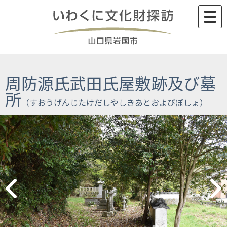
Skip
to
content
周防源氏武田氏屋敷跡及び墓
所