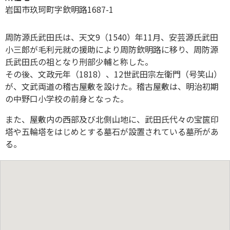
岩国市玖珂町字欽明路1687-1
周防源氏武田氏は、天文9（1540）年11月、安芸源氏武田
小三郎が毛利元就の援助により周防欽明路に移り、周防源
氏武田氏の祖となり刑部少輔と称した。
その後、文政元年（1818）、12世武田宗左衛門（号笑山）
が、文武両道の稽古屋敷を設けた。稽古屋敷は、明治初期
の中野口小学校の前身となった。
また、屋敷内の西部及び北側山地に、武田氏代々の宝篋印
塔や五輪塔をはじめとする墓石が設置されている墓所があ
る。