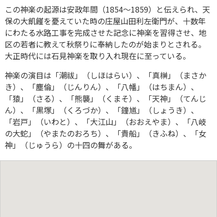
この神楽の起源は安政年間（1854～1859）と伝えられ、天
保の大飢饉を憂えていた時の庄屋山田利左衛門が、十数年
にわたる水路工事を完成させた記念に神楽を習得させ、地
区の若者に教えて秋祭りに奉納したのが始まりとされる。
大正時代には石見神楽を取り入れ現在に至っている。
神楽の演目は「潮祓」（しほはらい）、「真榊」（まさか
き）、「塵倫」（じんりん）、「八幡」（はちまん）、
「猿」（さる）、「熊襲」（くまそ）、「天神」（てんじ
ん）、「黒塚」（くろづか）、「鐘馗」（しょうき）、
「岩戸」（いわと）、「大江山」（おおえやま）、「八岐
の大蛇」（やまたのおろち）、「貴船」（きふね）、「女
神」（じゅうら）の十四の舞がある。