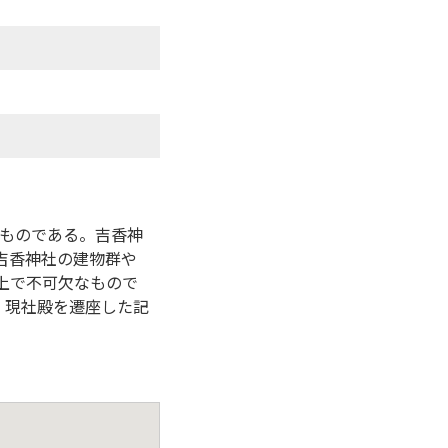
1枚ものである。吉香神
吉香神社の建物群や
上で不可欠なもので
、現社殿を遷座した記