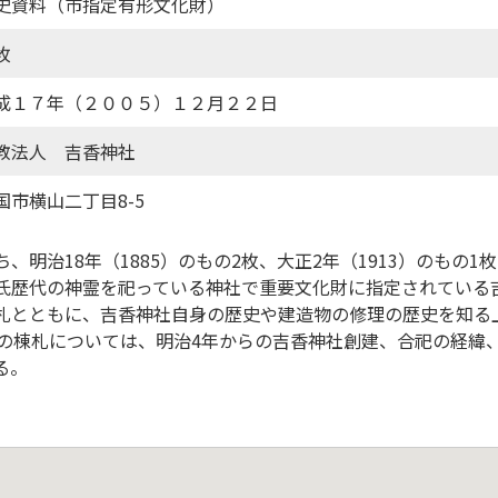
史資料（市指定有形文化財）
枚
成１７年（２００５）１２月２２日
教法人 吉香神社
国市横山二丁目8-5
、明治18年（1885）のもの2枚、大正2年（1913）のもの
氏歴代の神霊を祀っている神社で重要文化財に指定されている
札とともに、吉香神社自身の歴史や建造物の修理の歴史を知る
年の棟札については、明治4年からの吉香神社創建、合祀の経緯
る。