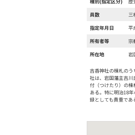
種別(指定区分)
歴
員数
三
指定年月日
平
所有者等
宗
所在地
岩
吉香神社の棟札のうち
社は、岩国藩主吉川
付（つけたり）の棟
ある。特に明治18
録としても貴重であ