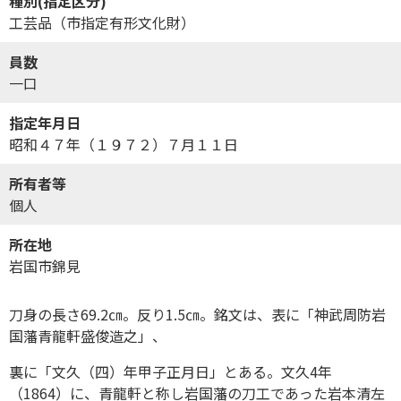
種別(指定区分)
工芸品（市指定有形文化財）
員数
一口
指定年月日
昭和４７年（１９７２）７月１１日
所有者等
個人
所在地
岩国市錦見
刀身の長さ69.2㎝。反り1.5㎝。銘文は、表に「神武周防岩
国藩青龍軒盛俊造之」、
裏に「文久（四）年甲子正月日」とある。文久4年
（1864）に、青龍軒と称し岩国藩の刀工であった岩本清左