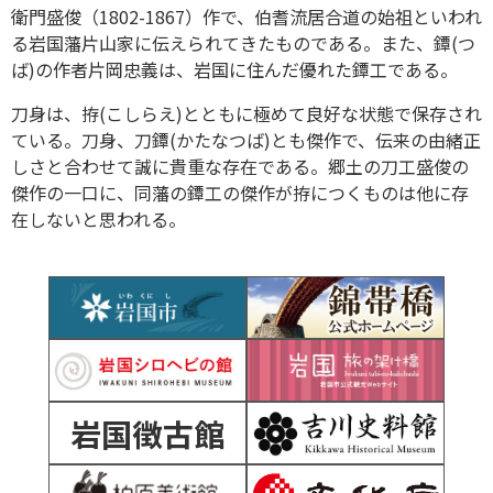
衛門盛俊（1802-1867）作で、伯耆流居合道の始祖といわれ
る岩国藩片山家に伝えられてきたものである。また、鐔(つ
ば)の作者片岡忠義は、岩国に住んだ優れた鐔工である。
刀身は、拵(こしらえ)とともに極めて良好な状態で保存され
ている。刀身、刀鐔(かたなつば)とも傑作で、伝来の由緒正
しさと合わせて誠に貴重な存在である。郷土の刀工盛俊の
傑作の一口に、同藩の鐔工の傑作が拵につくものは他に存
在しないと思われる。
岩国徴古館